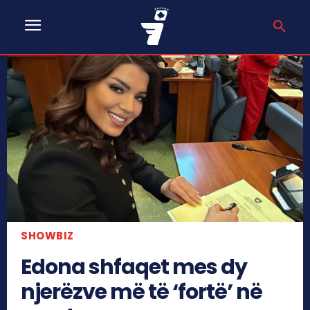
SHOWBIZ
Edona shfaqet mes dy
njerëzve më të ‘fortë’ në