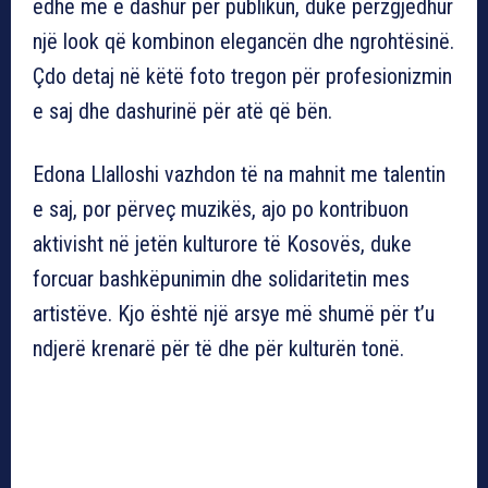
edhe më e dashur për publikun, duke përzgjedhur
një look që kombinon elegancën dhe ngrohtësinë.
Çdo detaj në këtë foto tregon për profesionizmin
e saj dhe dashurinë për atë që bën.
Edona Llalloshi vazhdon të na mahnit me talentin
e saj, por përveç muzikës, ajo po kontribuon
aktivisht në jetën kulturore të Kosovës, duke
forcuar bashkëpunimin dhe solidaritetin mes
artistëve. Kjo është një arsye më shumë për t’u
ndjerë krenarë për të dhe për kulturën tonë.