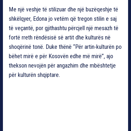
Me një veshje të stilizuar dhe një buzëqeshje të
shkëlqyer, Edona jo vetëm që tregon stilin e saj
të veçantë, por gjithashtu përcjell një mesazh të
fortë rreth rëndësisë së artit dhe kulturës në
shoqërinë tonë. Duke thënë “Për artin-kulturën po
bëhet mirë e për Kosovën edhe më mirë”, ajo
thekson nevojën për angazhim dhe mbështetje
për kulturën shqiptare.