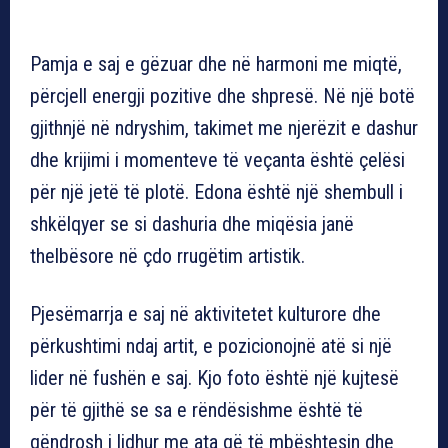
Pamja e saj e gëzuar dhe në harmoni me miqtë,
përcjell energji pozitive dhe shpresë. Në një botë
gjithnjë në ndryshim, takimet me njerëzit e dashur
dhe krijimi i momenteve të veçanta është çelësi
për një jetë të plotë. Edona është një shembull i
shkëlqyer se si dashuria dhe miqësia janë
thelbësore në çdo rrugëtim artistik.
Pjesëmarrja e saj në aktivitetet kulturore dhe
përkushtimi ndaj artit, e pozicionojnë atë si një
lider në fushën e saj. Kjo foto është një kujtesë
për të gjithë se sa e rëndësishme është të
qëndrosh i lidhur me ata që të mbështesin dhe