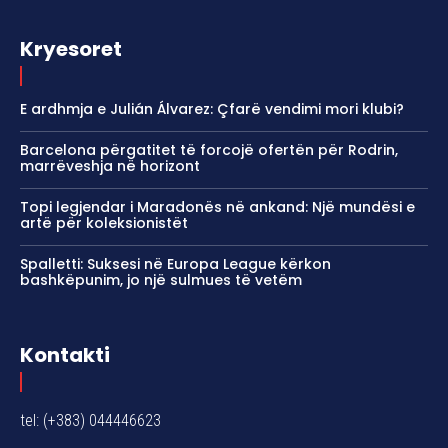
Kryesoret
E ardhmja e Julián Álvarez: Çfarë vendimi mori klubi?
Barcelona përgatitet të forcojë ofertën për Rodrin,
marrëveshja në horizont
Topi legjendar i Maradonës në ankand: Një mundësi e
artë për koleksionistët
Spalletti: Suksesi në Europa League kërkon
bashkëpunim, jo një sulmues të vetëm
Kontakti
tel: (+383) 044446623