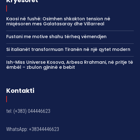
Kryesoret
Kaosi në fushë: Osimhen shkakton tension në
miqësoren mes Galatasaray dhe Villarreal
Fustani me motive shahu tërheq vëmendjen
Si italianët transformuan Tiranën në një qytet modern
Ish-Miss Universe Kosova, Arbesa Rrahmani, në pritje të
ëmbël – zbulon gjininë e bebit
Kontakti
tel: (+383) 044446623
WhatsApp: +38344446623