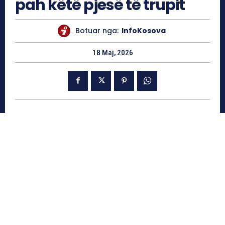
pah këtë pjesë të trupit
Botuar nga:
InfoKosova
18 Maj, 2026