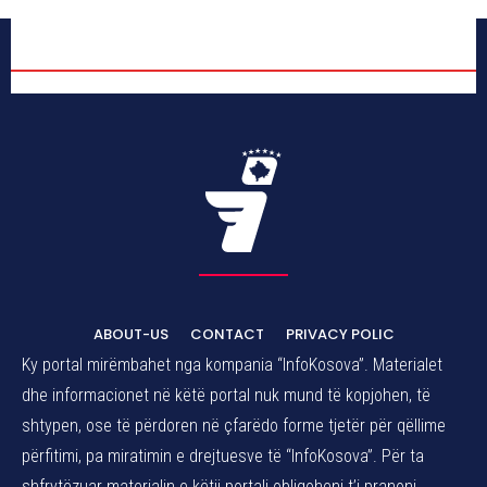
ABOUT-US
CONTACT
PRIVACY POLIC
Ky portal mirëmbahet nga kompania “InfoKosova”. Materialet
dhe informacionet në këtë portal nuk mund të kopjohen, të
shtypen, ose të përdoren në çfarëdo forme tjetër për qëllime
përfitimi, pa miratimin e drejtuesve të “InfoKosova”. Për ta
shfrytëzuar materialin e këtij portali obligoheni t’i pranoni