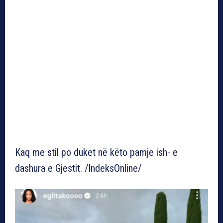
Kaq me stil po duket në këto pamje ish- e
dashura e Gjestit. /IndeksOnline/