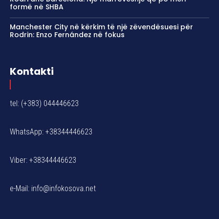
formë në SHBA
Manchester City në kërkim të një zëvendësuesi për
Rodrin: Enzo Fernández në fokus
Kontakti
tel: (+383) 044446623
WhatsApp: +38344446623
Viber: +38344446623
e-Mail:
info@infokosova.net