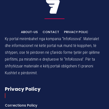
ABOUT-US
CONTACT
PRIVACY POLIC
Ky portal mirëmbahet nga kompania “InfoKosova”. Materialet
dhe informacionet në këtë portal nuk mund të kopjohen, të
shtypen, ose të përdoren në çfarëdo forme tjetër për qëllime
përfitimi, pa miratimin e drejtuesve të “InfoKosova”. Për ta
shfrytëzuar materialin e këtij portali obligoheni t’i pranoni
Kushtet e përdorimit.
Privacy Policy
Corrections Policy