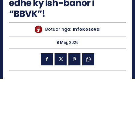
edhe ky ish-banor i
“BBVK”!
Botuar nga:
InfoKosova
8 Maj, 2026