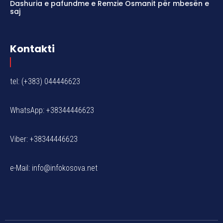
Dashuria e pafundme e Remzie Osmanit për mbesën e
saj
Kontakti
tel: (+383) 044446623
WhatsApp: +38344446623
Viber: +38344446623
e-Mail:
info@infokosova.net