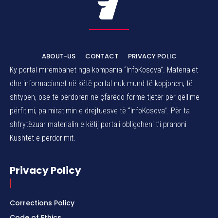
ABOUT-US
CONTACT
PRIVACY POLIC
Ky portal mirëmbahet nga kompania “InfoKosova”. Materialet
dhe informacionet në këtë portal nuk mund të kopjohen, të
shtypen, ose të përdoren në çfarëdo forme tjetër për qëllime
përfitimi, pa miratimin e drejtuesve të “InfoKosova”. Për ta
shfrytëzuar materialin e këtij portali obligoheni t’i pranoni
Kushtet e përdorimit.
Privacy Policy
Corrections Policy
Code of Ethics