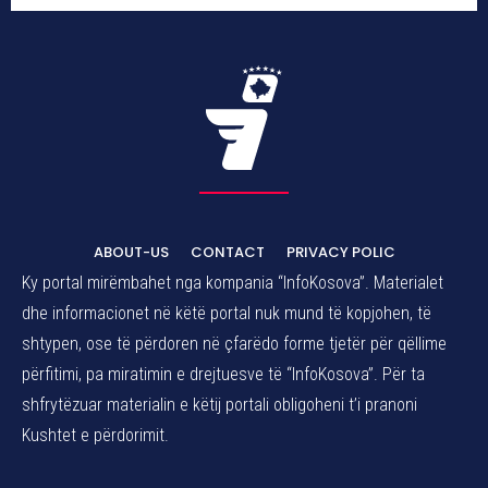
ABOUT-US
CONTACT
PRIVACY POLIC
Ky portal mirëmbahet nga kompania “InfoKosova”. Materialet
dhe informacionet në këtë portal nuk mund të kopjohen, të
shtypen, ose të përdoren në çfarëdo forme tjetër për qëllime
përfitimi, pa miratimin e drejtuesve të “InfoKosova”. Për ta
shfrytëzuar materialin e këtij portali obligoheni t’i pranoni
Kushtet e përdorimit.