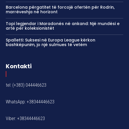
Barcelona përgatitet të forcojë ofertën për Rodrin,
marrëveshja në horizont
Topi legjendar i Maradonës në ankand: Një mundësi e
artë për koleksionistët
Spalletti: Suksesi në Europa League kërkon
bashkëpunim, jo një sulmues të vetëm
Kontakti
tel: (+383) 044446623
WhatsApp: +38344446623
Viber: +38344446623