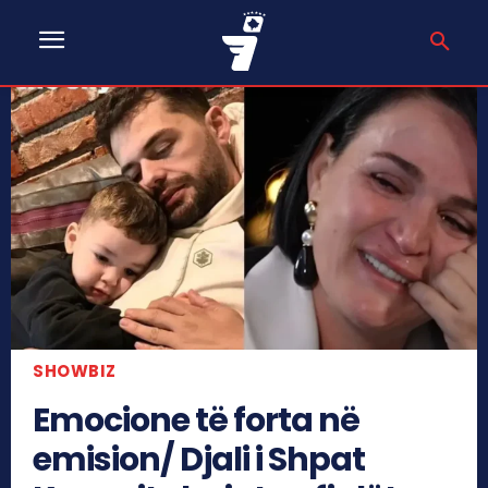
SHOWBIZ
Emocione të forta në
emision/ Djali i Shpat