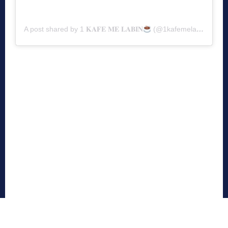
A post shared by 1 𝐊𝐀𝐅𝐄 𝐌𝐄 𝐋𝐀𝐁𝐈𝐍
(@1kafemelabin)