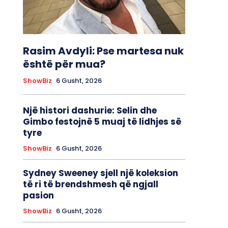
Rasim Avdyli: Pse martesa nuk
është për mua?
ShowBiz
6 Gusht, 2026
Një histori dashurie: Selin dhe
Gimbo festojnë 5 muaj të lidhjes së
tyre
ShowBiz
6 Gusht, 2026
Sydney Sweeney sjell një koleksion
të ri të brendshmesh që ngjall
pasion
ShowBiz
6 Gusht, 2026