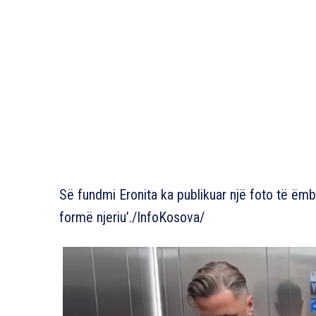
Së fundmi Eronita ka publikuar një foto të ëmbë
formë njeriu’./InfoKosova/