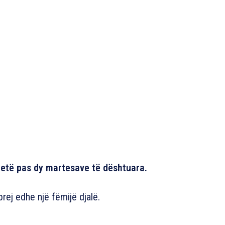
retë pas dy martesave të dështuara.
rej edhe një fëmijë djalë.