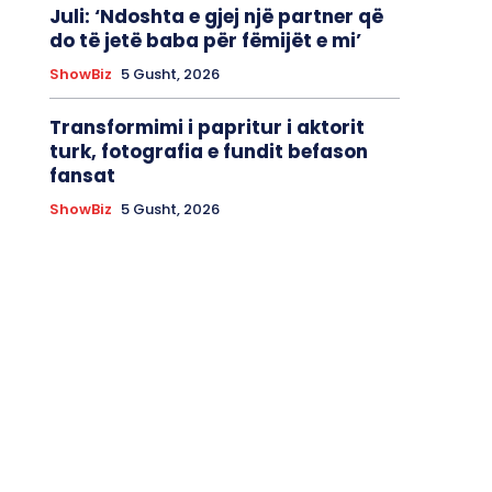
Juli: ‘Ndoshta e gjej një partner që
do të jetë baba për fëmijët e mi’
ShowBiz
5 Gusht, 2026
Transformimi i papritur i aktorit
turk, fotografia e fundit befason
fansat
ShowBiz
5 Gusht, 2026