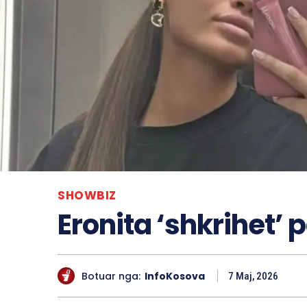
SHOWBIZ
Eronita ‘shkrihet’ 
Botuar nga:
InfoKosova
7 Maj, 2026