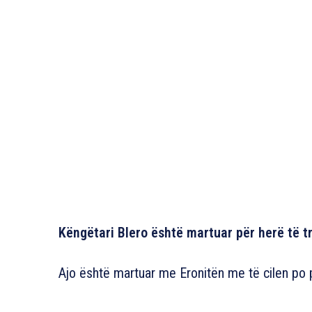
Këngëtari Blero është martuar për herë të t
Ajo është martuar me Eronitën me të cilen po p