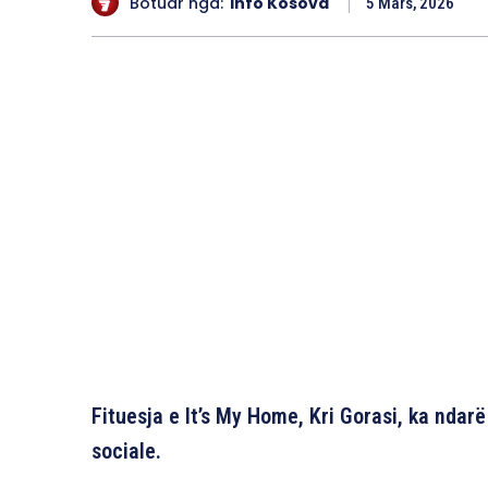
Botuar nga:
Info Kosova
5 Mars, 2026
Fituesja e It’s My Home, Kri Gorasi, ka ndarë
sociale.