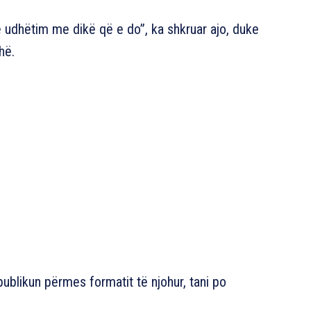
 udhëtim me dikë që e do”, ka shkruar ajo, duke
hë.
 publikun përmes formatit të njohur, tani po