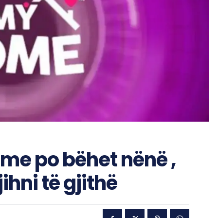
ome po bëhet nënë ,
ihni të gjithë