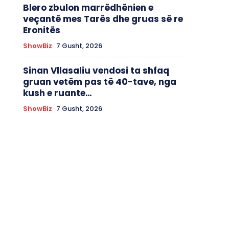
Blero zbulon marrëdhënien e
veçantë mes Tarës dhe gruas së re
Eronitës
ShowBiz
7 Gusht, 2026
Sinan Vllasaliu vendosi ta shfaq
gruan vetëm pas të 40-tave, nga
kush e ruante…
ShowBiz
7 Gusht, 2026