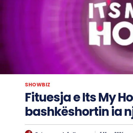
SHOWBIZ
Fituesja e Its My H
bashkëshortin ia nj