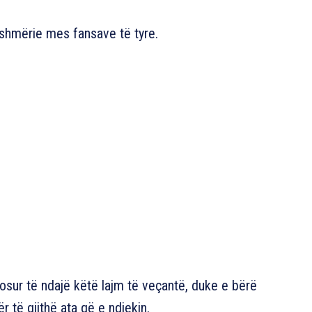
tshmërie mes fansave të tyre.
dosur të ndajë këtë lajm të veçantë, duke e bërë
 të gjithë ata që e ndjekin.