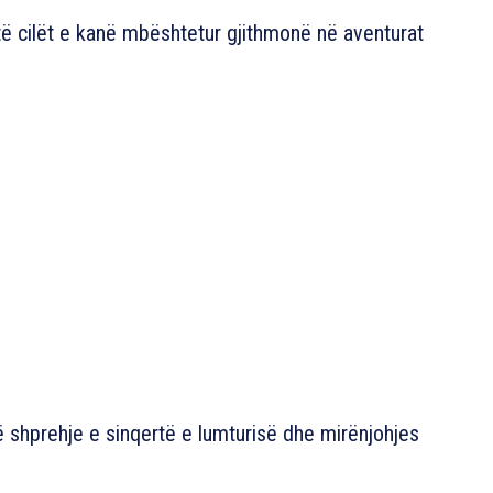
të cilët e kanë mbështetur gjithmonë në aventurat
një shprehje e sinqertë e lumturisë dhe mirënjohjes