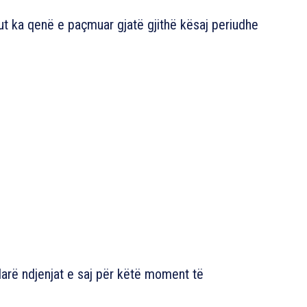
t ka qenë e paçmuar gjatë gjithë kësaj periudhe
darë ndjenjat e saj për këtë moment të