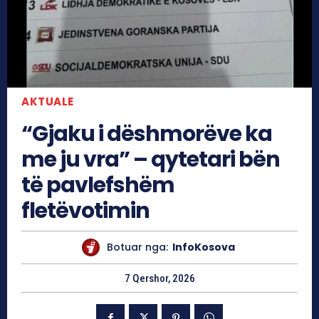
AKTUALE
“Gjaku i dëshmorëve ka
me ju vra” – qytetari bën
të pavlefshëm
fletëvotimin
Botuar nga:
InfoKosova
7 Qershor, 2026