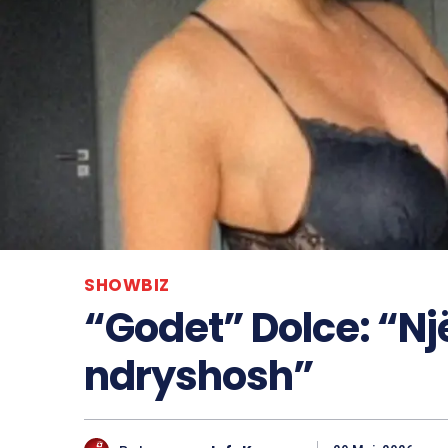
SHOWBIZ
“Godet” Dolce: “Nj
ndryshosh”