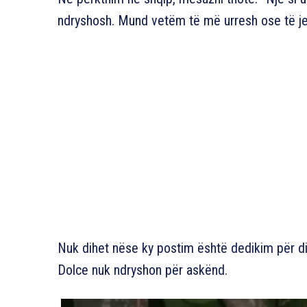
ndryshosh. Mund vetëm të më urresh ose të j
Nuk dihet nëse ky postim është dedikim për dik
Dolce nuk ndryshon për askënd.