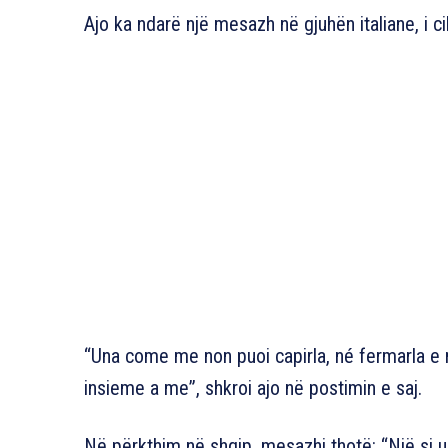
Ajo ka ndarë një mesazh në gjuhën italiane, i ci
“Una come me non puoi capirla, né fermarla e n
insieme a me”, shkroi ajo në postimin e saj.
Në përkthim në shqip, mesazhi thotë: “Një si 