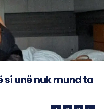
ë si unë nuk mund ta