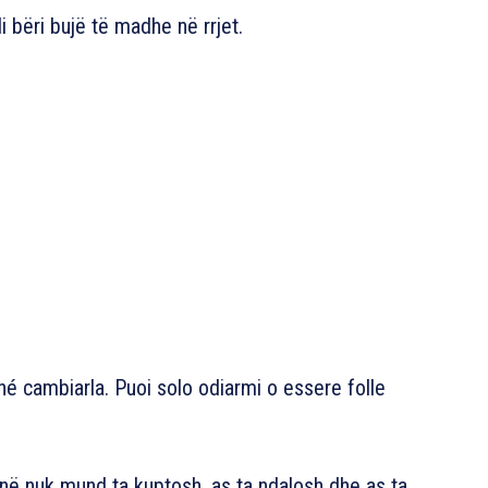
li bëri bujë të madhe në rrjet.
é cambiarla. Puoi solo odiarmi o essere folle
unë nuk mund ta kuptosh, as ta ndalosh dhe as ta