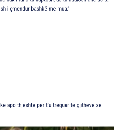
esh i çmendur bashkë me mua.”
ë apo thjeshtë për t’u treguar të gjithëve se