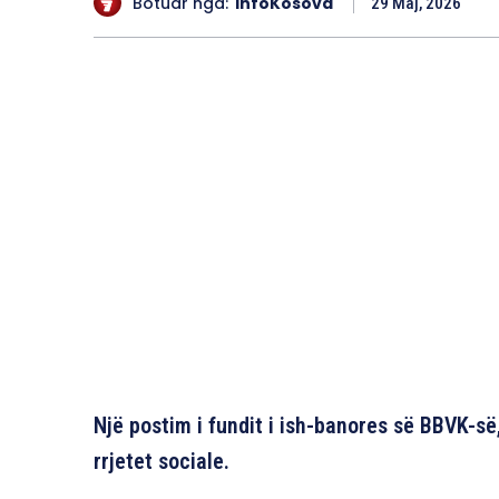
Botuar nga:
InfoKosova
29 Maj, 2026
Një postim i fundit i ish-banores së BBVK-s
rrjetet sociale.