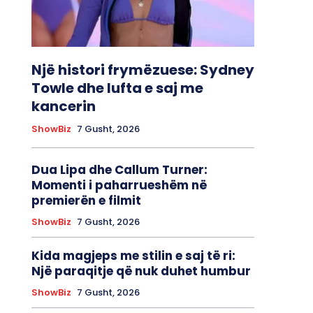
Një histori frymëzuese: Sydney
Towle dhe lufta e saj me
kancerin
ShowBiz
7 Gusht, 2026
Dua Lipa dhe Callum Turner:
Momenti i paharrueshëm në
premierën e filmit
ShowBiz
7 Gusht, 2026
Kida magjeps me stilin e saj të ri:
Një paraqitje që nuk duhet humbur
ShowBiz
7 Gusht, 2026