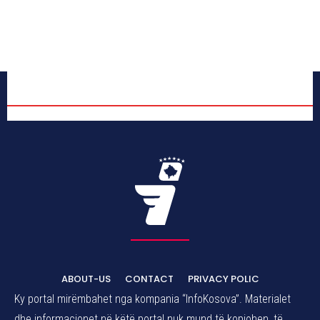
ABOUT-US
CONTACT
PRIVACY POLIC
Ky portal mirëmbahet nga kompania “InfoKosova”. Materialet
dhe informacionet në këtë portal nuk mund të kopjohen, të