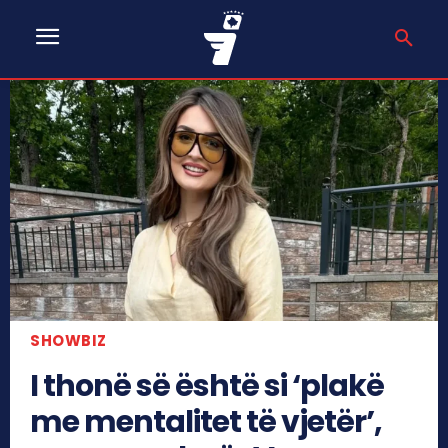
SHOWBIZ
I thonë së është si ‘plakë
me mentalitet të vjetër’,