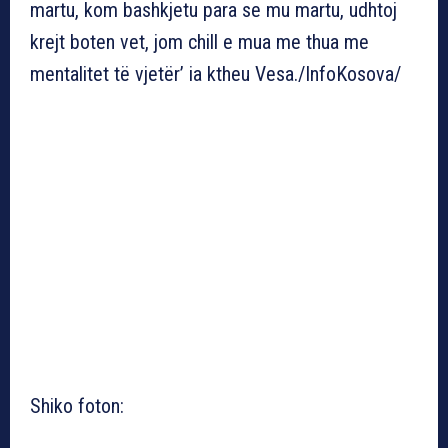
martu, kom bashkjetu para se mu martu, udhtoj
krejt boten vet, jom chill e mua me thua me
mentalitet të vjetër’ ia ktheu Vesa./InfoKosova/
Shiko foton: