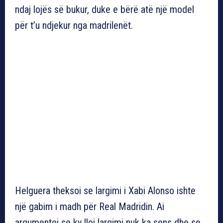
ndaj lojës së bukur, duke e bërë atë një model
për t’u ndjekur nga madrilenët.
Helguera theksoi se largimi i Xabi Alonso ishte
një gabim i madh për Real Madridin. Ai
argumentoi se ky lloj largimi nuk ka sens dhe se