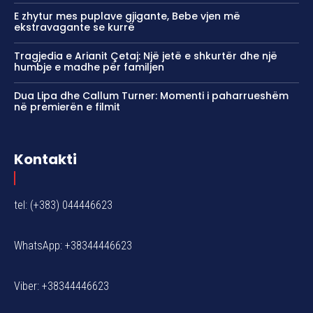
E zhytur mes puplave gjigante, Bebe vjen më
ekstravagante se kurrë
Tragjedia e Arianit Çetaj: Një jetë e shkurtër dhe një
humbje e madhe për familjen
Dua Lipa dhe Callum Turner: Momenti i paharrueshëm
në premierën e filmit
Kontakti
tel: (+383) 044446623
WhatsApp: +38344446623
Viber: +38344446623