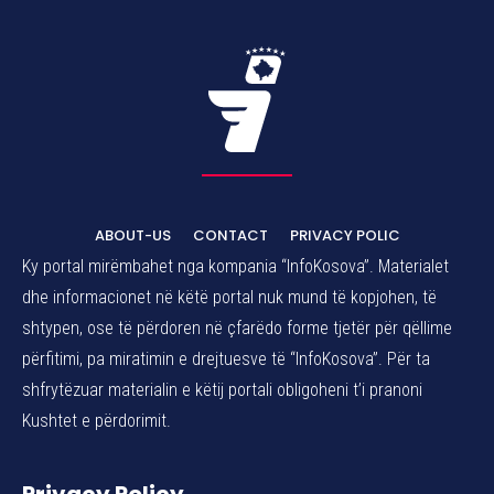
ABOUT-US
CONTACT
PRIVACY POLIC
Ky portal mirëmbahet nga kompania “InfoKosova”. Materialet
dhe informacionet në këtë portal nuk mund të kopjohen, të
shtypen, ose të përdoren në çfarëdo forme tjetër për qëllime
përfitimi, pa miratimin e drejtuesve të “InfoKosova”. Për ta
shfrytëzuar materialin e këtij portali obligoheni t’i pranoni
Kushtet e përdorimit.
Privacy Policy