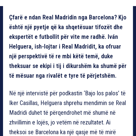
Çfarë e ndan Real Madridin nga Barcelona? Kjo
është një pyetje që ka shqetësuar tifozët dhe
ekspertët e futbollit për vite me radhë. Iván
Helguera, ish-lojtar i Real Madridit, ka ofruar
një perspektivë të re mbi këtë temë, duke
theksuar se ekipi i tij i dikurshëm ka shumë për
të mësuar nga rivalët e tyre të përjetshëm.
Në një intervistë për podkastin ‘Bajo los palos’ të
Iker Casillas, Helguera shprehu mendimin se Real
Madridi duhet të përqendrohet më shumë në
zhvillimin e lojës, jo vetëm në rezultatet. Ai
theksoi se Barcelona ka një qasje më të mirë