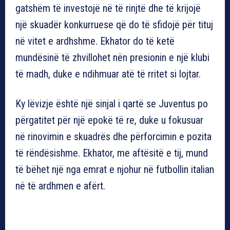
gatshëm të investojë në të rinjtë dhe të krijojë
një skuadër konkurruese që do të sfidojë për tituj
në vitet e ardhshme. Ekhator do të ketë
mundësinë të zhvillohet nën presionin e një klubi
të madh, duke e ndihmuar atë të rritet si lojtar.
Ky lëvizje është një sinjal i qartë se Juventus po
përgatitet për një epokë të re, duke u fokusuar
në rinovimin e skuadrës dhe përforcimin e pozita
të rëndësishme. Ekhator, me aftësitë e tij, mund
të bëhet një nga emrat e njohur në futbollin italian
në të ardhmen e afërt.