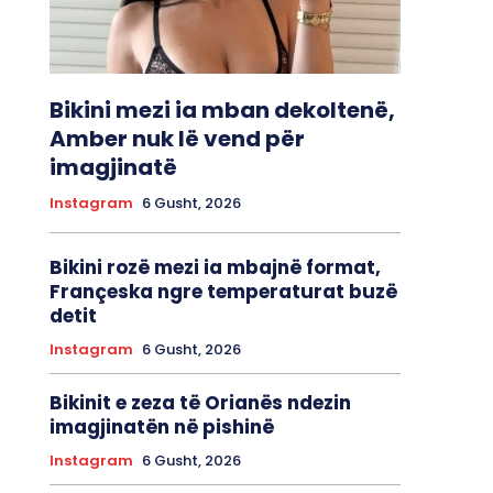
Bikini mezi ia mban dekoltenë,
Amber nuk lë vend për
imagjinatë
Instagram
6 Gusht, 2026
Bikini rozë mezi ia mbajnë format,
Françeska ngre temperaturat buzë
detit
Instagram
6 Gusht, 2026
Bikinit e zeza të Orianës ndezin
imagjinatën në pishinë
Instagram
6 Gusht, 2026