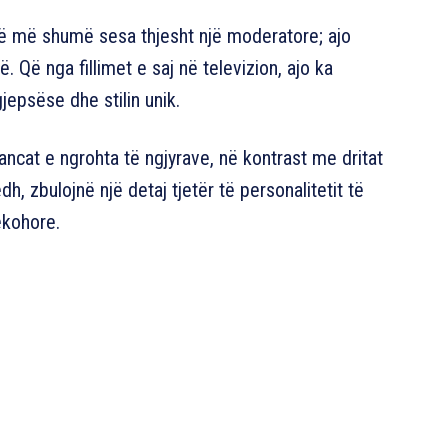
htë më shumë sesa thjesht një moderatore; ajo
 Që nga fillimet e saj në televizion, ajo ka
epsëse dhe stilin unik.
ancat e ngrohta të ngjyrave, në kontrast me dritat
dh, zbulojnë një detaj tjetër të personalitetit të
ëkohore.