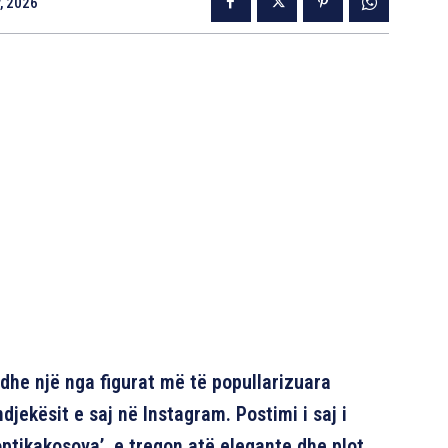
, 2026
 dhe një nga figurat më të popullarizuara
ekësit e saj në Instagram. Postimi i saj i
tikakosova’, e tregon atë elegante dhe plot