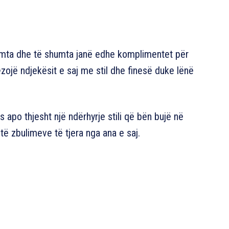
umta dhe të shumta janë edhe komplimentet për
ëzojë ndjekësit e saj me stil dhe finesë duke lënë
ës apo thjesht një ndërhyrje stili që bën bujë në
 të zbulimeve të tjera nga ana e saj.