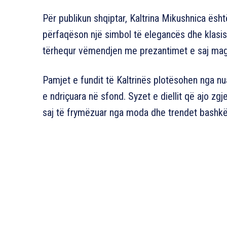
Për publikun shqiptar, Kaltrina Mikushnica ës
përfaqëson një simbol të elegancës dhe klasisë.
tërhequr vëmendjen me prezantimet e saj magj
Pamjet e fundit të Kaltrinës plotësohen nga nu
e ndriçuara në sfond. Syzet e diellit që ajo zgje
saj të frymëzuar nga moda dhe trendet bashk