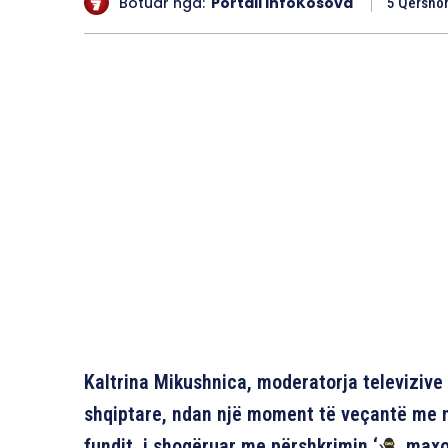
Botuar nga:
Portali InfoKosova
5 Qershor
Kaltrina Mikushnica, moderatorja televizive
shqiptare, ndan një moment të veçantë me ndj
fundit, i shoqëruar me përshkrimin ‘
maxop