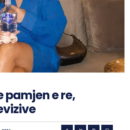
 pamjen e re,
evizive