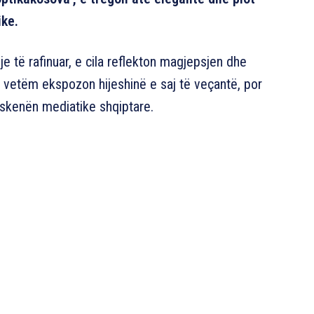
ike.
e të rafinuar, e cila reflekton magjepsjen dhe
jo vetëm ekspozon hijeshinë e saj të veçantë, por
ë skenën mediatike shqiptare.