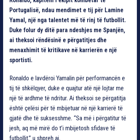
Portugalisë, ndau mendimet e tij për Lamine
Yamal, një nga talentet më të rinj të futbollit.
Duke folur dy ditë para ndeshjes me Spanjën,
ai theksoi rëndësinë e përgatitjes dhe
menaxhimit të kritikave në karrierën e një
sportisti.
Ronaldo e lavdëroi Yamalin për performancën e
tij të shkëlqyer, duke e quajtur atë një lojtar me
një të ardhme të ndritur. Ai theksoi se përgatitja
është çelësi për të mbijetuar në një karrierë të
gjatë dhe të suksesshme. “Sa më i përgatitur të
jesh, aq më mirë do t’i mbijetosh sfidave të
futbollit,” u shpreh ai.