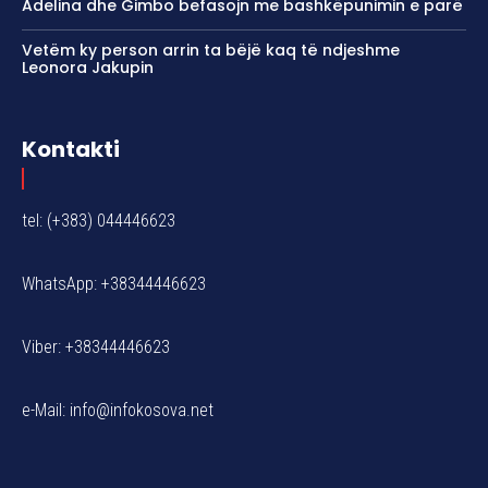
Adelina dhe Gimbo befasojn me bashkëpunimin e parë
Vetëm ky person arrin ta bëjë kaq të ndjeshme
Leonora Jakupin
Kontakti
tel: (+383) 044446623
WhatsApp: +38344446623
Viber: +38344446623
e-Mail:
info@infokosova.net