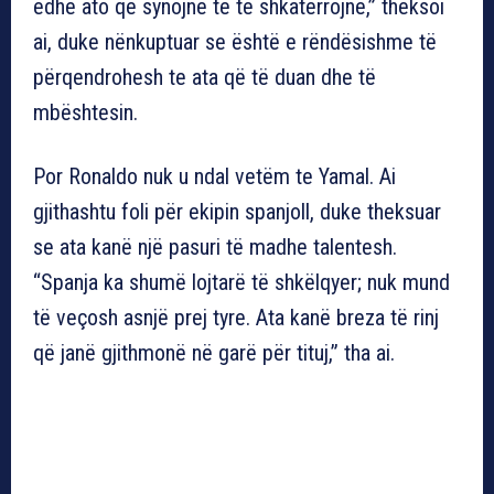
edhe ato që synojnë të të shkatërrojnë,” theksoi
ai, duke nënkuptuar se është e rëndësishme të
përqendrohesh te ata që të duan dhe të
mbështesin.
Por Ronaldo nuk u ndal vetëm te Yamal. Ai
gjithashtu foli për ekipin spanjoll, duke theksuar
se ata kanë një pasuri të madhe talentesh.
“Spanja ka shumë lojtarë të shkëlqyer; nuk mund
të veçosh asnjë prej tyre. Ata kanë breza të rinj
që janë gjithmonë në garë për tituj,” tha ai.