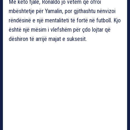
Me këto fjalë, Ronaldo jo vetëm që ofroi
mbështetje për Yamalin, por gjithashtu nënvizoi
rëndësinë e një mentaliteti të fortë në futboll. Kjo
është një mësim i vlefshëm për çdo lojtar që
dëshiron të arrijë majat e suksesit.