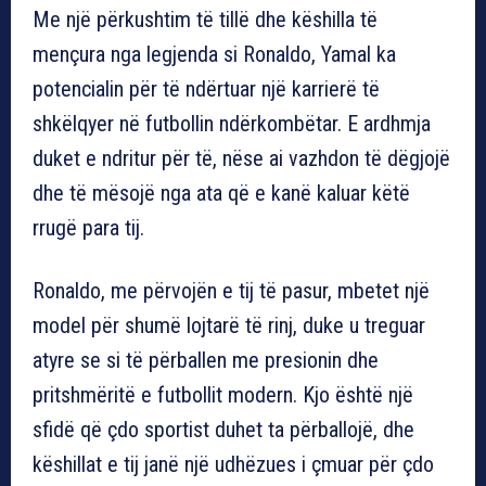
Me një përkushtim të tillë dhe këshilla të
mençura nga legjenda si Ronaldo, Yamal ka
potencialin për të ndërtuar një karrierë të
shkëlqyer në futbollin ndërkombëtar. E ardhmja
duket e ndritur për të, nëse ai vazhdon të dëgjojë
dhe të mësojë nga ata që e kanë kaluar këtë
rrugë para tij.
Ronaldo, me përvojën e tij të pasur, mbetet një
model për shumë lojtarë të rinj, duke u treguar
atyre se si të përballen me presionin dhe
pritshmëritë e futbollit modern. Kjo është një
sfidë që çdo sportist duhet ta përballojë, dhe
këshillat e tij janë një udhëzues i çmuar për çdo