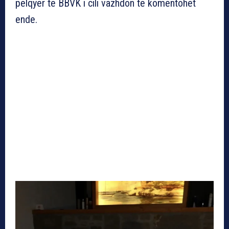
pëlqyer të BBVK i cili vazhdon të komentohet
ende.