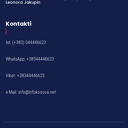
Leonora Jakupin
Kontakti
tel: (+383) 044446623
WhatsApp: +38344446623
Viber: +38344446623
e-Mail:
info@infokosova.net