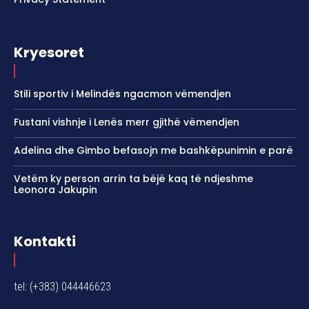
Kryesoret
Stili sportiv i Melindës ngacmon vëmendjen
Fustani vishnje i Lenës merr gjithë vëmendjen
Adelina dhe Gimbo befasojn me bashkëpunimin e parë
Vetëm ky person arrin ta bëjë kaq të ndjeshme
Leonora Jakupin
Kontakti
tel: (+383) 044446623