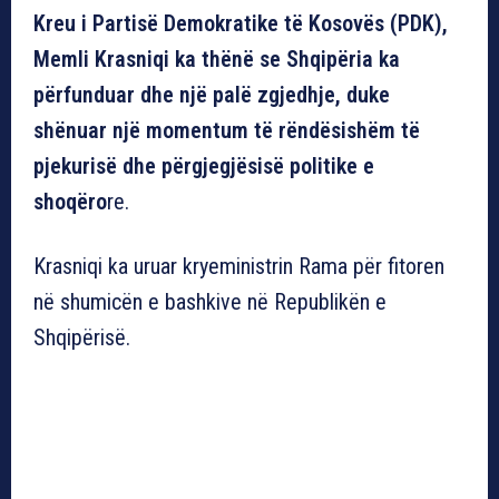
Kreu i Partisë Demokratike të Kosovës (PDK),
Memli Krasniqi ka thënë se Shqipëria ka
përfunduar dhe një palë zgjedhje, duke
shënuar një momentum të rëndësishëm të
pjekurisë dhe përgjegjësisë politike e
shoqëro
re.
Krasniqi ka uruar kryeministrin Rama për fitoren
në shumicën e bashkive në Republikën e
Shqipërisë.