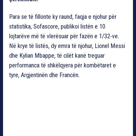
Para se të fillonte ky raund, faqja e njohur për
statistika, Sofascore, publikoi listën e 10
lojtarëve më të vlerësuar për fazën e 1/32-ve.
Në krye të listës, dy emra të njohur, Lionel Messi
dhe Kylian Mbappe, të cilët kanë treguar
performanca të shkëlqyera për kombëtaret e
tyre, Argjentinën dhe Francën.