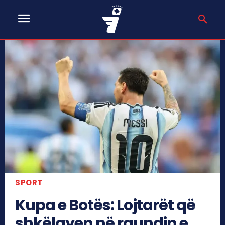
SPORT
Kupa e Botës: Lojtarët që
shkëlqyen në raundin e