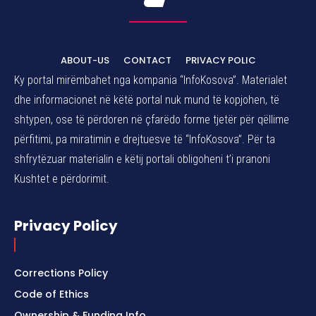
ABOUT-US
CONTACT
PRIVACY POLIC
Ky portal mirëmbahet nga kompania “InfoKosova”. Materialet
dhe informacionet në këtë portal nuk mund të kopjohen, të
shtypen, ose të përdoren në çfarëdo forme tjetër për qëllime
përfitimi, pa miratimin e drejtuesve të “InfoKosova”. Për ta
shfrytëzuar materialin e këtij portali obligoheni t’i pranoni
Kushtet e përdorimit.
Privacy Policy
Corrections Policy
Code of Ethics
Ownership & Funding Info