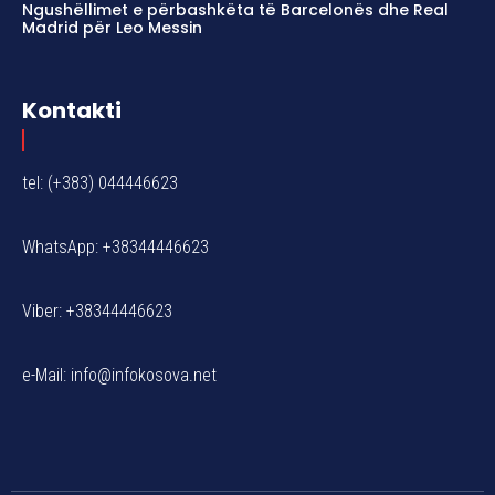
Ngushëllimet e përbashkëta të Barcelonës dhe Real
Madrid për Leo Messin
Kontakti
tel: (+383) 044446623
WhatsApp: +38344446623
Viber: +38344446623
e-Mail:
info@infokosova.net