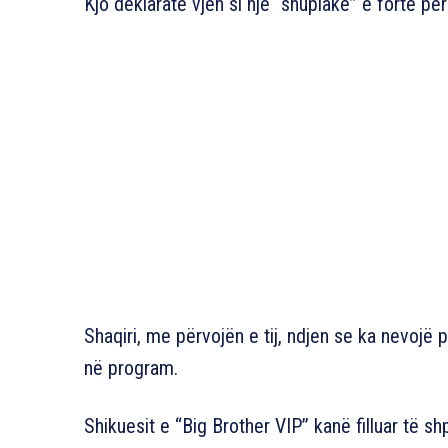
Kjo deklaratë vjen si një “shuplakë” e fortë p
Shaqiri, me përvojën e tij, ndjen se ka nevojë 
në program.
Shikuesit e “Big Brother VIP” kanë filluar të 