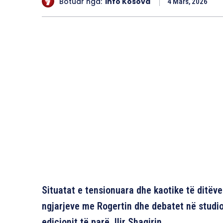
Botuar nga:
Info Kosova
4 Mars, 2026
Situatat e tensionuara dhe kaotike të ditëve
ngjarjeve me Rogertin dhe debatet në studio
edicionit të parë, Ilir Shaqirin.