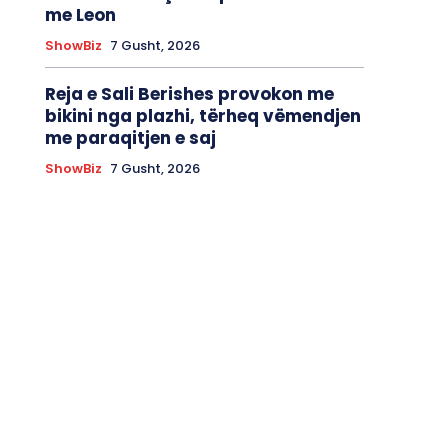
me Leon
ShowBiz
7 Gusht, 2026
Reja e Sali Berishes provokon me
bikini nga plazhi, tërheq vëmendjen
me paraqitjen e saj
ShowBiz
7 Gusht, 2026