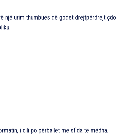
ërë një urim thumbues që godet drejtpërdrejt çdo
liku.
rmatin, i cili po përballet me sfida të mëdha.