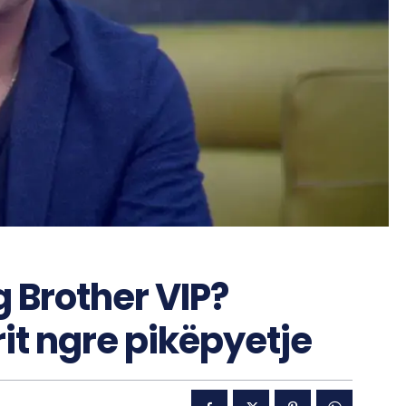
g Brother VIP?
rit ngre pikëpyetje