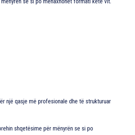
ër mënyrën se si po menaxhohet formati këtë vit.
për një qasje më profesionale dhe të strukturuar
shprehin shqetësime për mënyrën se si po