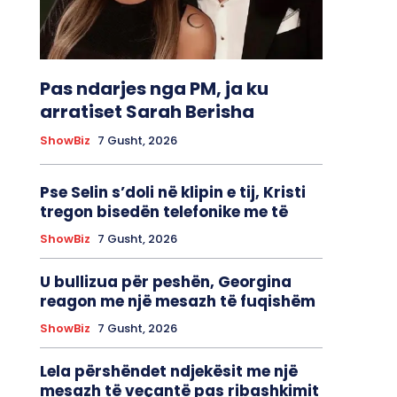
Pas ndarjes nga PM, ja ku
arratiset Sarah Berisha
ShowBiz
7 Gusht, 2026
Pse Selin s’doli në klipin e tij, Kristi
tregon bisedën telefonike me të
ShowBiz
7 Gusht, 2026
U bullizua për peshën, Georgina
reagon me një mesazh të fuqishëm
ShowBiz
7 Gusht, 2026
Lela përshëndet ndjekësit me një
mesazh të veçantë pas ribashkimit