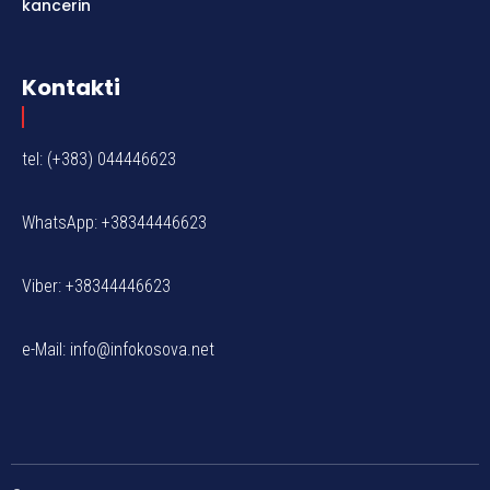
kancerin
Kontakti
tel: (+383) 044446623
WhatsApp: +38344446623
Viber: +38344446623
e-Mail:
info@infokosova.net