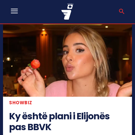
SHOWBIZ
Ky është plani i Elijonës
pas BBVK