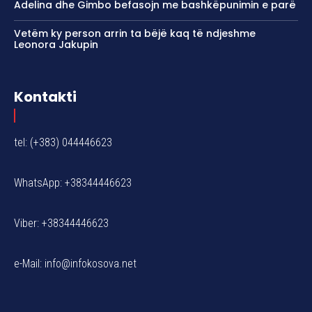
Adelina dhe Gimbo befasojn me bashkëpunimin e parë
Vetëm ky person arrin ta bëjë kaq të ndjeshme
Leonora Jakupin
Kontakti
tel: (+383) 044446623
WhatsApp: +38344446623
Viber: +38344446623
e-Mail:
info@infokosova.net