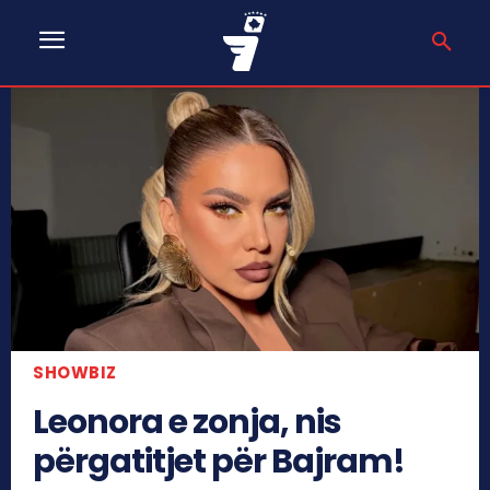
SHOWBIZ
Leonora e zonja, nis
përgatitjet për Bajram!