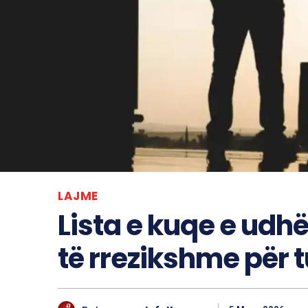
LAJME
Lista e kuqe e ud
të rrezikshme për t