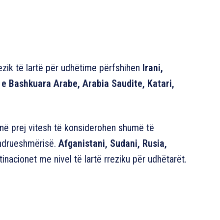
zik të lartë për udhëtime përfshihen
Irani,
et e Bashkuara Arabe, Arabia Saudite, Katari,
jnë prej vitesh të konsiderohen shumë të
ëndrueshmërisë.
Afganistani, Sudani, Rusia,
nacionet me nivel të lartë rreziku për udhëtarët.