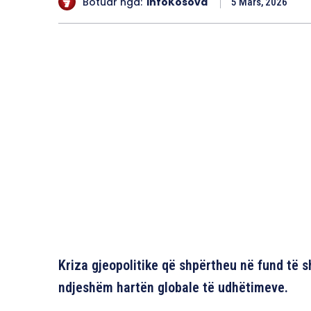
Botuar nga:
InfoKosova
5 Mars, 2026
Kriza gjeopolitike që shpërtheu në fund të 
ndjeshëm hartën globale të udhëtimeve.