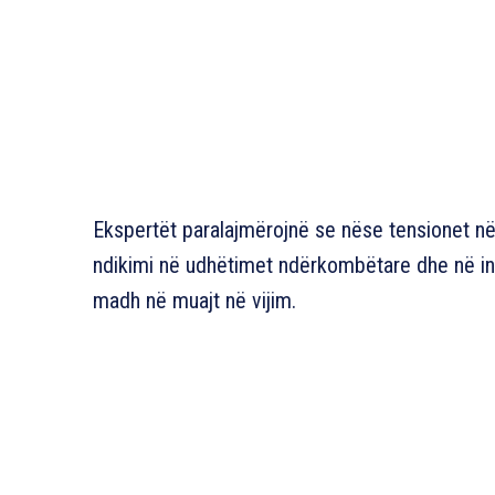
Ekspertët paralajmërojnë se nëse tensionet n
ndikimi në udhëtimet ndërkombëtare dhe në in
madh në muajt në vijim.