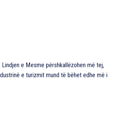
ë Lindjen e Mesme përshkallëzohen më tej,
dustrinë e turizmit mund të bëhet edhe më i