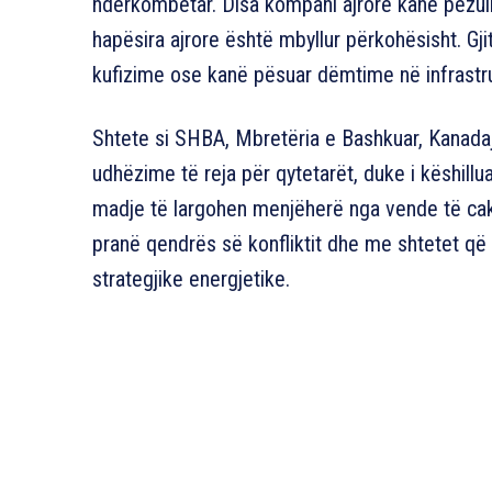
ndërkombëtar. Disa kompani ajrore kanë pezullu
hapësira ajrore është mbyllur përkohësisht. Gj
kufizime ose kanë pësuar dëmtime në infrastr
Shtete si SHBA, Mbretëria e Bashkuar, Kanada
udhëzime të reja për qytetarët, duke i këshill
madje të largohen menjëherë nga vende të cakt
pranë qendrës së konfliktit dhe me shtetet që 
strategjike energjetike.