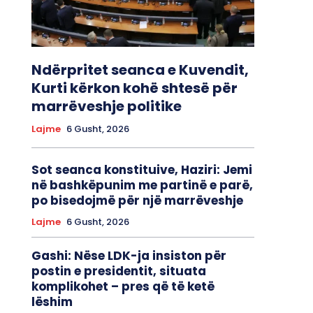
Ndërpritet seanca e Kuvendit,
Kurti kërkon kohë shtesë për
marrëveshje politike
Lajme
6 Gusht, 2026
Sot seanca konstituive, ​Haziri: Jemi
në bashkëpunim me partinë e parë,
po bisedojmë për një marrëveshje
Lajme
6 Gusht, 2026
Gashi: Nëse LDK-ja insiston për
postin e presidentit, situata
komplikohet – pres që të ketë
lëshim