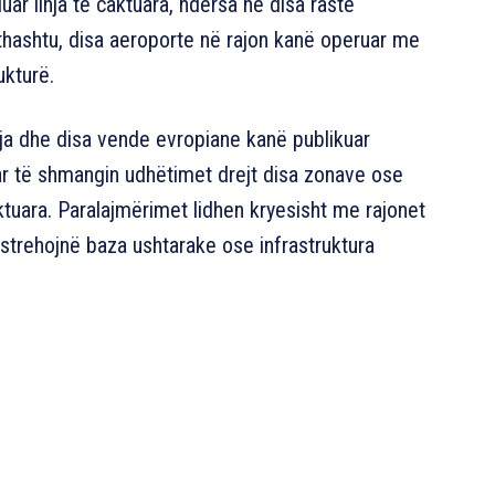
ar linja të caktuara, ndërsa në disa raste
ithashtu, disa aeroporte në rajon kanë operuar me
ukturë.
ja dhe disa vende evropiane kanë publikuar
uar të shmangin udhëtimet drejt disa zonave ose
uara. Paralajmërimet lidhen kryesisht me rajonet
strehojnë baza ushtarake ose infrastruktura