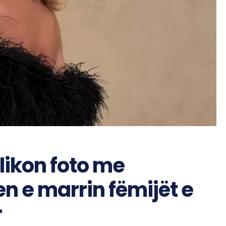
likon foto me
n e marrin fëmijët e
r