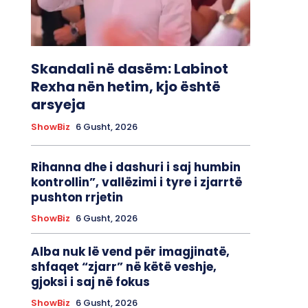
Skandali në dasëm: Labinot
Rexha nën hetim, kjo është
arsyeja
ShowBiz
6 Gusht, 2026
Rihanna dhe i dashuri i saj humbin
kontrollin”, vallëzimi i tyre i zjarrtë
pushton rrjetin
ShowBiz
6 Gusht, 2026
Alba nuk lë vend për imagjinatë,
shfaqet “zjarr” në këtë veshje,
gjoksi i saj në fokus
ShowBiz
6 Gusht, 2026