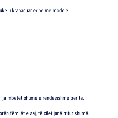
duke u krahasuar edhe me modele.
milja mbetet shumë e rëndësishme për të.
n fëmijët e saj, të cilët janë rritur shumë.