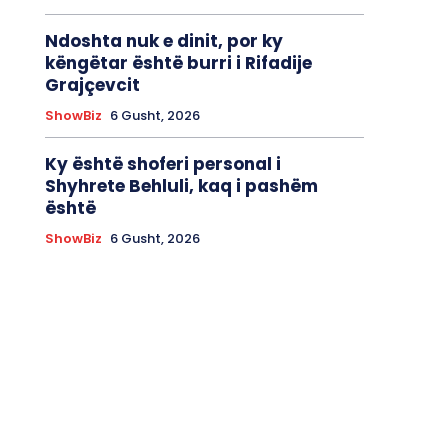
Ndoshta nuk e dinit, por ky
këngëtar është burri i Rifadije
Grajçevcit
ShowBiz
6 Gusht, 2026
Ky është shoferi personal i
Shyhrete Behluli, kaq i pashëm
është
ShowBiz
6 Gusht, 2026