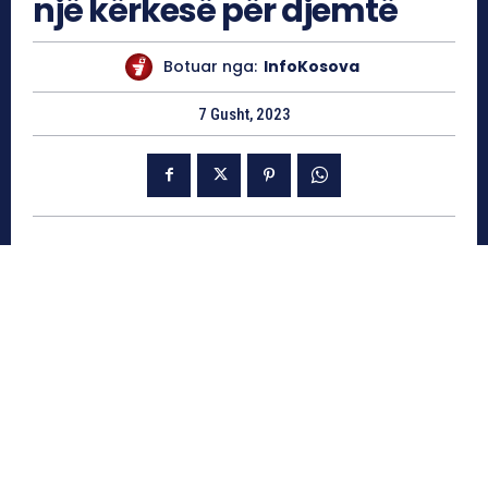
një kërkesë për djemtë
Botuar nga:
InfoKosova
7 Gusht, 2023