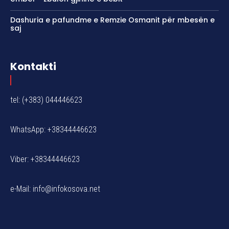
Dashuria e pafundme e Remzie Osmanit për mbesën e
saj
Kontakti
tel: (+383) 044446623
WhatsApp: +38344446623
Viber: +38344446623
e-Mail:
info@infokosova.net