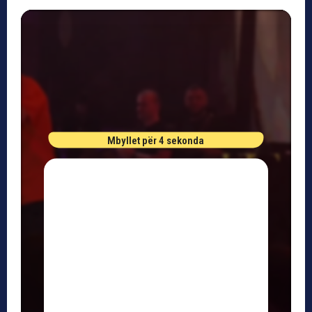
Mbyllet për 4 sekonda