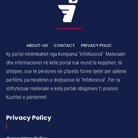
ABOUT-US
CONTACT
PRIVACY POLIC
Ky portal mirëmbahet nga kompania “InfoKosova”. Materialet
dhe informacionet në këtë portal nuk mund të kopjohen, të
shtypen, ose të përdoren në çfarëdo forme tjetër për qëllime
përfitimi, pa miratimin e drejtuesve të “InfoKosova”. Për ta
shfrytëzuar materialin e këtij portali obligoheni t’i pranoni
Kushtet e përdorimit.
Privacy Policy