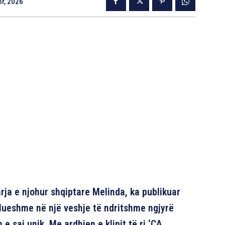
r, 2026
rja e njohur shqiptare Melinda, ka publikuar
ullueshme në një veshje të ndritshme ngjyrë
n e saj unik. Me ardhjen e klipit të ri ‘ÇA