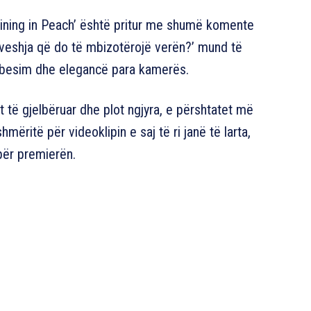
shining in Peach’ është pritur me shumë komente
o veshja që do të mbizotërojë verën?’ mund të
ëbesim dhe elegancë para kamerës.
nt të gjelbëruar dhe plot ngjyra, e përshtatet më
mëritë për videoklipin e saj të ri janë të larta,
për premierën.