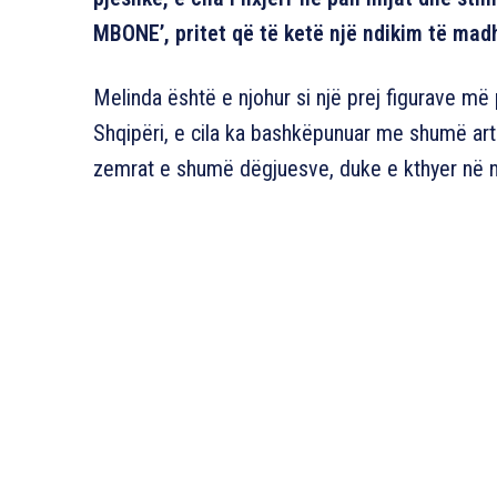
MBONE’, pritet që të ketë një ndikim të mad
Melinda është e njohur si një prej figurave m
Shqipëri, e cila ka bashkëpunuar me shumë artist
zemrat e shumë dëgjuesve, duke e kthyer në nj