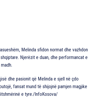
ahasueshëm, Melinda sfidon normat dhe vazhdon
n shqiptare. Njerëzit e duan, dhe performancat e
ë madh.
jisë dhe pasionit që Melinda e sjell në çdo
butojë, fansat mund të shijojnë pamjen magjike
ditshmërinë e tyre./InfoKosova/