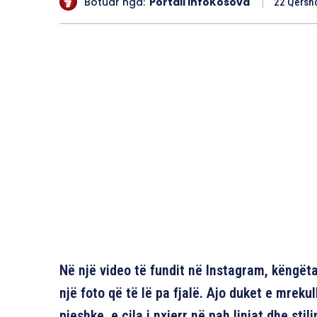
Botuar nga:
Portali InfoKosova
22 Qersho
Në një video të fundit në Instagram, këngëta
një foto që të lë pa fjalë. Ajo duket e mrek
pjeshke, e cila i nxjerr në pah linjat dhe stili