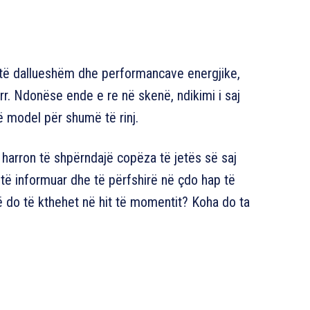
j të dallueshëm dhe performancave energjike,
rr. Ndonëse ende e re në skenë, ndikimi i saj
ë model për shumë të rinj.
 harron të shpërndajë copëza të jetës së saj
a të informuar dhe të përfshirë në çdo hap të
 do të kthehet në hit të momentit? Koha do ta