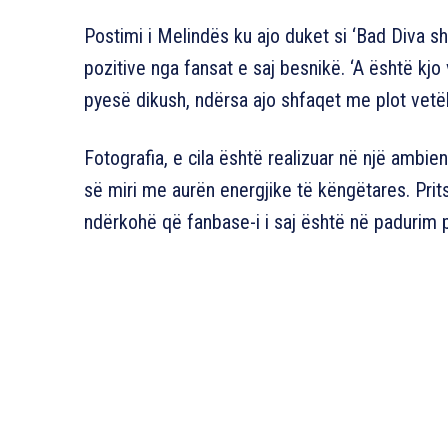
Postimi i Melindës ku ajo duket si ‘Bad Diva 
pozitive nga fansat e saj besnikë. ‘A është kj
pyesë dikush, ndërsa ajo shfaqet me plot vet
Fotografia, e cila është realizuar në një ambie
së miri me aurën energjike të këngëtares. Pritsh
ndërkohë që fanbase-i i saj është në padurim 