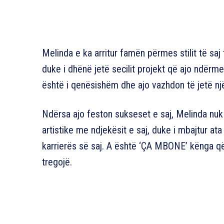
Melinda e ka arritur famën përmes stilit të sa
duke i dhënë jetë secilit projekt që ajo ndërme
është i qenësishëm dhe ajo vazhdon të jetë nj
Ndërsa ajo feston sukseset e saj, Melinda nuk
artistike me ndjekësit e saj, duke i mbajtur at
karrierës së saj. A është ‘ÇA MBONE’ kënga që
tregojë.