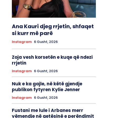
Ana Kauri djeg rrjetin, shfaqet
si kurr më parë
Instagram
6 Gusht, 2026
Zoja vesh korsetën e kuqe që ndezi
rrjetin
Instagram
6 Gusht, 2026
Nuk e ka gajle, në këtë gjendje
publikon fytyren Kylie Jenner
Instagram
6 Gusht, 2026
Fustani me lule i Arbanes merr
vëmendje në qetësinë e perëndimit