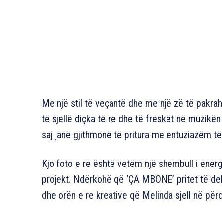
Me një stil të veçantë dhe me një zë të pakr
të sjellë diçka të re dhe të freskët në muzikë
saj janë gjithmonë të pritura me entuziazëm t
Kjo foto e re është vetëm një shembull i energ
projekt. Ndërkohë që ‘ÇA MBONE’ pritet të de
dhe orën e re kreative që Melinda sjell në për