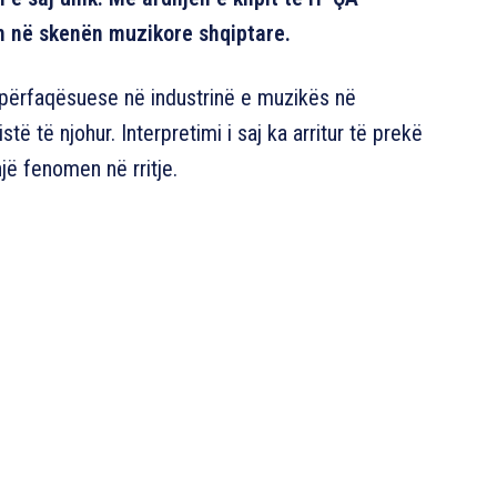
h në skenën muzikore shqiptare.
ë përfaqësuese në industrinë e muzikës në
ë të njohur. Interpretimi i saj ka arritur të prekë
ë fenomen në rritje.