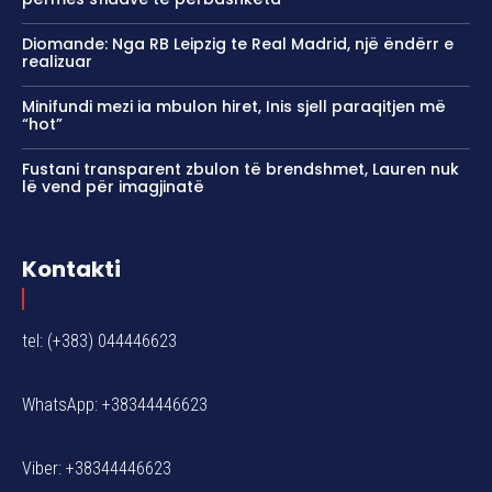
Diomande: Nga RB Leipzig te Real Madrid, një ëndërr e
realizuar
Minifundi mezi ia mbulon hiret, Inis sjell paraqitjen më
“hot”
Fustani transparent zbulon të brendshmet, Lauren nuk
lë vend për imagjinatë
Kontakti
tel: (+383) 044446623
WhatsApp: +38344446623
Viber: +38344446623