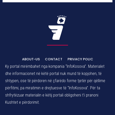
ABOUT-US
CONTACT
PRIVACY POLIC
Ky portal mirëmbahet nga kompania “InfoKosova”. Materialet
dhe informacionet në këtë portal nuk mund të kopjohen, të
shtypen, ose të përdoren në çfarëdo forme tjetër për qëllime
përfitimi, pa miratimin e drejtuesve të “InfoKosova”. Për ta
shfrytëzuar materialin e këtij portali obligoheni t’i pranoni
Kushtet e përdorimit.