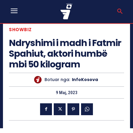
SHOWBIZ
Ndryshimi i madh i Fatmir
Spahiut, aktori humbë
mbi 50 kilogram
Botuar nga:
InfoKosova
9 Maj, 2023