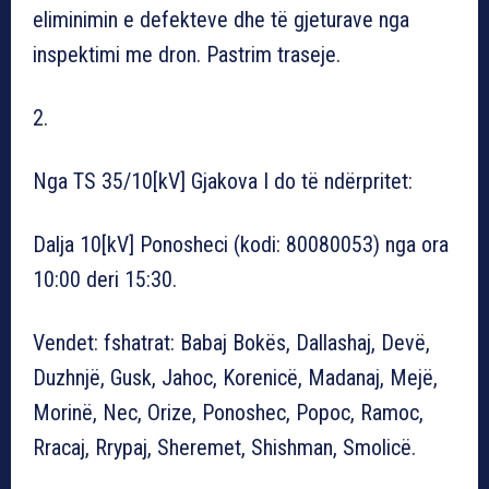
eliminimin e defekteve dhe të gjeturave nga
inspektimi me dron. Pastrim traseje.
2.
Nga TS 35/10[kV] Gjakova I do të ndërpritet:
Dalja 10[kV] Ponosheci (kodi: 80080053) nga ora
10:00 deri 15:30.
Vendet: fshatrat: Babaj Bokës, Dallashaj, Devë,
Duzhnjë, Gusk, Jahoc, Korenicë, Madanaj, Mejë,
Morinë, Nec, Orize, Ponoshec, Popoc, Ramoc,
Rracaj, Rrypaj, Sheremet, Shishman, Smolicë.