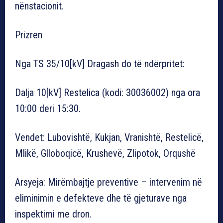
nënstacionit.
Prizren
Nga TS 35/10[kV] Dragash do të ndërpritet:
Dalja 10[kV] Restelica (kodi: 30036002) nga ora
10:00 deri 15:30.
Vendet: Lubovishtë, Kukjan, Vranishtë, Restelicë,
Mlikë, Glloboqicë, Krushevë, Zlipotok, Orqushë
Arsyeja: Mirëmbajtje preventive – intervenim në
eliminimin e defekteve dhe të gjeturave nga
inspektimi me dron.