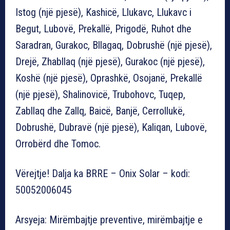
Istog (një pjesë), Kashicë, Llukavc, Llukavc i
Begut, Lubovë, Prekallë, Prigodë, Ruhot dhe
Saradran, Gurakoc, Bllagaq, Dobrushë (një pjesë),
Drejë, Zhabllaq (një pjesë), Gurakoc (një pjesë),
Koshë (një pjesë), Oprashkë, Osojanë, Prekallë
(një pjesë), Shalinovicë, Trubohovc, Tuqep,
Zabllaq dhe Zallq, Baicë, Banjë, Cerrollukë,
Dobrushë, Dubravë (një pjesë), Kaliqan, Lubovë,
Orrobërd dhe Tomoc.
Vërejtje! Dalja ka BRRE – Onix Solar – kodi:
50052006045
Arsyeja: Mirëmbajtje preventive, mirëmbajtje e