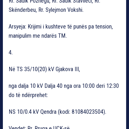
Rr. Sadik Pozhegu, Rr. Sadik Stavileci, Rr.
Skënderbeu, Rr. Sylejmon Vokshi.
Arsyeja: Krijimi i kushteve të punës pa tension,
manipulim me ndarës TM.
4.
Në TS 35/10(20) kV Gjakova III,
nga dalja 10 kV Dalja 40 nga ora 10:00 deri 12:30
do të ndërprehet:
NS 10/0.4 kV Qendra (kodi: 81084023504).
Vendet: Rr. Rruga e UÇK-së.