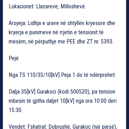
Lokacionet: Llazarevë, Milloshevë.
Arsyeja: Lidhja e urave në shtyllën kryesore dhe
kryerja e punimeve në rrjetin e tensionit të
mesëm, në përputhje me PEE dhe ZT nr. 5393.
Pejë
Nga TS 110/35/10[kV] Peja 1 do të ndërprehet:
Dalja 35[kV] Gurakoci (kodi 500520), pa tension
mbesin të gjitha daljet 10[kV] nga ora 10:00 deri
15:30.
Vendet: Fshatrat: Dobrushë, Gurakoc (një pjesë),