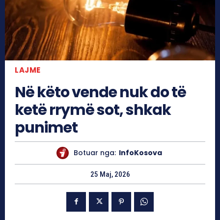
LAJME
Në këto vende nuk do të
ketë rrymë sot, shkak
punimet
Botuar nga:
InfoKosova
25 Maj, 2026