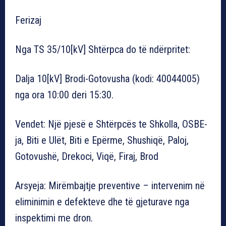
Ferizaj
Nga TS 35/10[kV] Shtërpca do të ndërpritet:
Dalja 10[kV] Brodi-Gotovusha (kodi: 40044005)
nga ora 10:00 deri 15:30.
Vendet: Një pjesë e Shtërpcës te Shkolla, OSBE-
ja, Biti e Ulët, Biti e Epërme, Shushiqë, Paloj,
Gotovushë, Drekoci, Viqë, Firaj, Brod
Arsyeja: Mirëmbajtje preventive – intervenim në
eliminimin e defekteve dhe të gjeturave nga
inspektimi me dron.