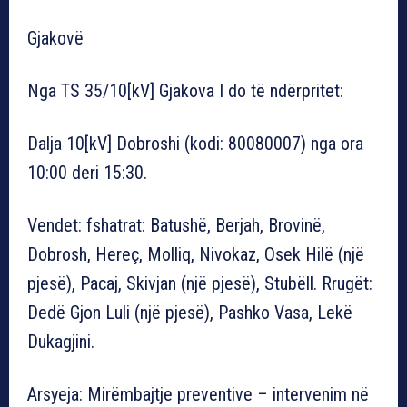
Gjakovë
Nga TS 35/10[kV] Gjakova I do të ndërpritet:
Dalja 10[kV] Dobroshi (kodi: 80080007) nga ora
10:00 deri 15:30.
Vendet: fshatrat: Batushë, Berjah, Brovinë,
Dobrosh, Hereç, Molliq, Nivokaz, Osek Hilë (një
pjesë), Pacaj, Skivjan (një pjesë), Stubëll. Rrugët:
Dedë Gjon Luli (një pjesë), Pashko Vasa, Lekë
Dukagjini.
Arsyeja: Mirëmbajtje preventive – intervenim në