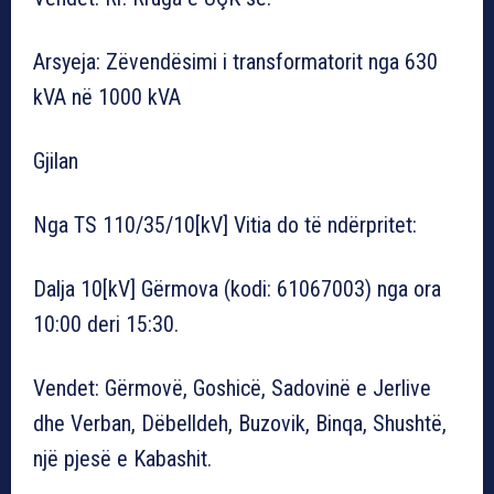
Arsyeja: Zëvendësimi i transformatorit nga 630
kVA në 1000 kVA
Gjilan
Nga TS 110/35/10[kV] Vitia do të ndërpritet:
Dalja 10[kV] Gërmova (kodi: 61067003) nga ora
10:00 deri 15:30.
Vendet: Gërmovë, Goshicë, Sadovinë e Jerlive
dhe Verban, Dëbelldeh, Buzovik, Binqa, Shushtë,
një pjesë e Kabashit.