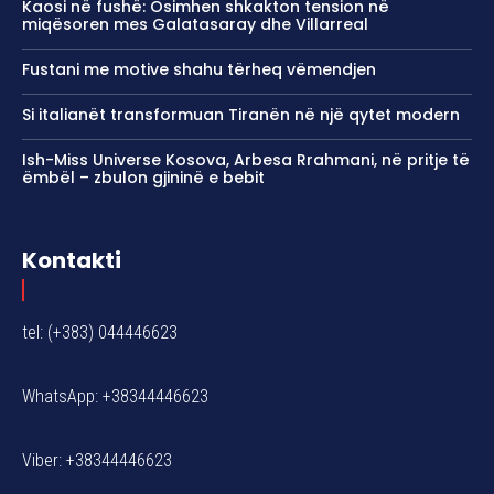
Kaosi në fushë: Osimhen shkakton tension në
miqësoren mes Galatasaray dhe Villarreal
Fustani me motive shahu tërheq vëmendjen
Si italianët transformuan Tiranën në një qytet modern
Ish-Miss Universe Kosova, Arbesa Rrahmani, në pritje të
ëmbël – zbulon gjininë e bebit
Kontakti
tel: (+383) 044446623
WhatsApp: +38344446623
Viber: +38344446623