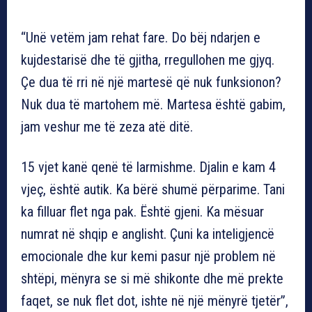
“Unë vetëm jam rehat fare. Do bëj ndarjen e
kujdestarisë dhe të gjitha, rregullohen me gjyq.
Çe dua të rri në një martesë që nuk funksionon?
Nuk dua të martohem më. Martesa është gabim,
jam veshur me të zeza atë ditë.
15 vjet kanë qenë të larmishme. Djalin e kam 4
vjeç, është autik. Ka bërë shumë përparime. Tani
ka filluar flet nga pak. Është gjeni. Ka mësuar
numrat në shqip e anglisht. Çuni ka inteligjencë
emocionale dhe kur kemi pasur një problem në
shtëpi, mënyra se si më shikonte dhe më prekte
faqet, se nuk flet dot, ishte në një mënyrë tjetër”,