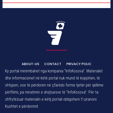
ABOUT-US
CONTACT
PRIVACY POLIC
Ky portal mirëmbahet nga kompania “InfoKosova”. Materialet
dhe informacionet në këtë portal nuk mund të kopjohen, të
shtypen, ose të përdoren në çfarëdo forme tjetër për qëllime
përfitimi, pa miratimin e drejtuesve të “InfoKosova”. Për ta
shfrytëzuar materialin e këtij portali obligoheni t’i pranoni
Kushtet e përdorimit.