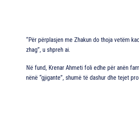
“Për përplasjen me Zhakun do thoja vetëm ka
zhag”, u shpreh ai.
Në fund, Krenar Ahmeti foli edhe për anën fami
nënë “gjigante”, shumë të dashur dhe tejet pro