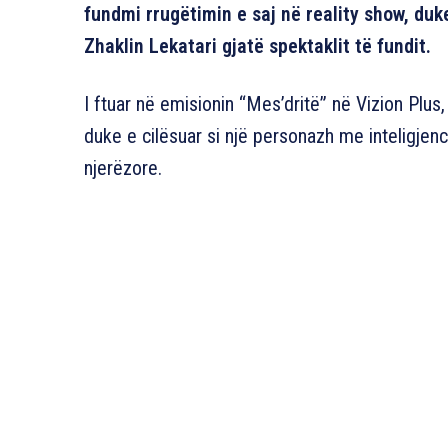
fundmi rrugëtimin e saj në reality show, du
Zhaklin Lekatari gjatë spektaklit të fundit.
I ftuar në emisionin “Mes’dritë” në Vizion Plu
duke e cilësuar si një personazh me inteligj
njerëzore.