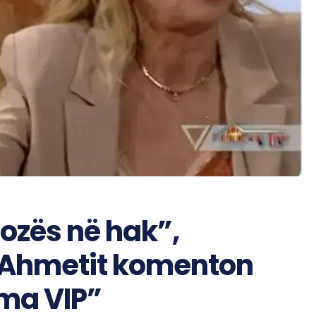
ozës në hak”,
a Ahmetit komenton
rma VIP”