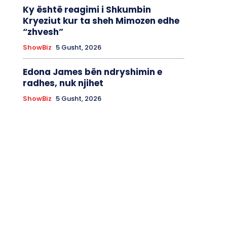
Ky është reagimi i Shkumbin
Kryeziut kur ta sheh Mimozen edhe
“zhvesh”
ShowBiz
5 Gusht, 2026
Edona James bën ndryshimin e
radhes, nuk njihet
ShowBiz
5 Gusht, 2026