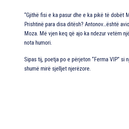
“Gjithë fisi e ka pasur dhe e ka pikë të dobët
Prishtinë para disa ditësh? Antonov…është avio
Moza. Më vjen keq që ajo ka ndezur vetëm një 
nota humori.
Sipas tij, poetja po e përjeton “Ferma VIP” si 
shumë mirë sjelljet njerëzore.