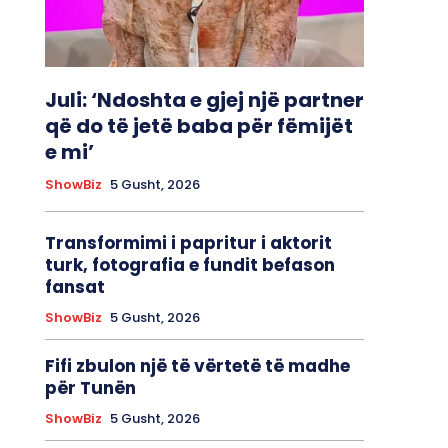
Juli: ‘Ndoshta e gjej një partner
që do të jetë baba për fëmijët
e mi’
ShowBiz
5 Gusht, 2026
Transformimi i papritur i aktorit
turk, fotografia e fundit befason
fansat
ShowBiz
5 Gusht, 2026
Fifi zbulon një të vërtetë të madhe
për Tunën
ShowBiz
5 Gusht, 2026