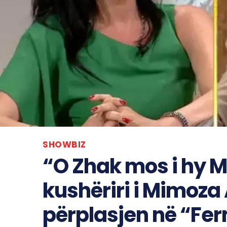
SHOWBIZ
“O Zhak mos i hy M
kushëriri i Mimoz
përplasjen në “Fe