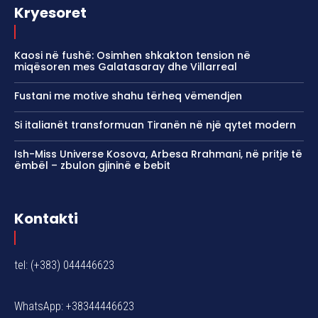
Kryesoret
Kaosi në fushë: Osimhen shkakton tension në
miqësoren mes Galatasaray dhe Villarreal
Fustani me motive shahu tërheq vëmendjen
Si italianët transformuan Tiranën në një qytet modern
Ish-Miss Universe Kosova, Arbesa Rrahmani, në pritje të
ëmbël – zbulon gjininë e bebit
Kontakti
tel: (+383) 044446623
WhatsApp: +38344446623