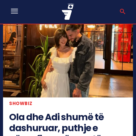
SHOWBIZ
Ola dhe Adi shumë të
dashuruar, puthje e