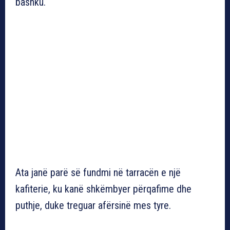
bashku.
Ata janë parë së fundmi në tarracën e një
kafiterie, ku kanë shkëmbyer përqafime dhe
puthje, duke treguar afërsinë mes tyre.