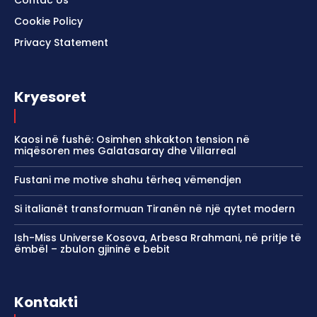
Contac Us
Cookie Policy
Privacy Statement
Kryesoret
Kaosi në fushë: Osimhen shkakton tension në
miqësoren mes Galatasaray dhe Villarreal
Fustani me motive shahu tërheq vëmendjen
Si italianët transformuan Tiranën në një qytet modern
Ish-Miss Universe Kosova, Arbesa Rrahmani, në pritje të
ëmbël – zbulon gjininë e bebit
Kontakti