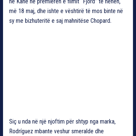
në Kanë në premierën e filmit “Fjord” të hënën,
më 18 maj, dhe ishte e vështirë të mos binte në
sy me bizhuteritë e saj mahnitëse Chopard.
Siç u nda në një njoftim për shtyp nga marka,
Rodríguez mbante veshur smeralde dhe