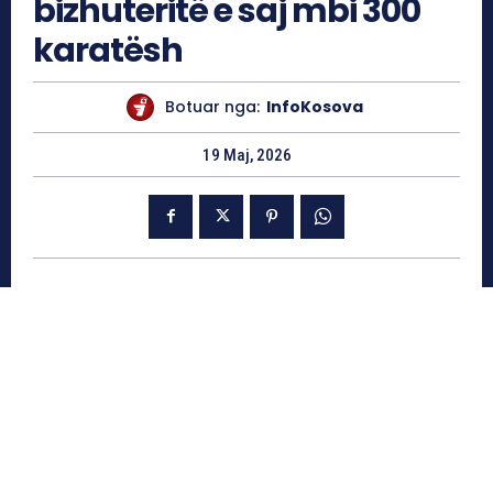
bizhuteritë e saj mbi 300
karatësh
Botuar nga:
InfoKosova
19 Maj, 2026