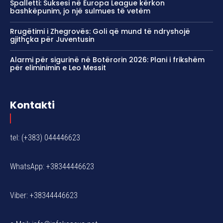
Spalletti: Suksesi në Europa League kërkon
bashkëpunim, jo një sulmues të vetëm
Rrugëtimi i Zhegrovës: Goli që mund të ndryshojë
gjithçka për Juventusin
Alarmi për sigurinë në Botërorin 2026: Plani i frikshëm
për eliminimin e Leo Messit
Kontakti
tel: (+383) 044446623
WhatsApp: +38344446623
Viber: +38344446623