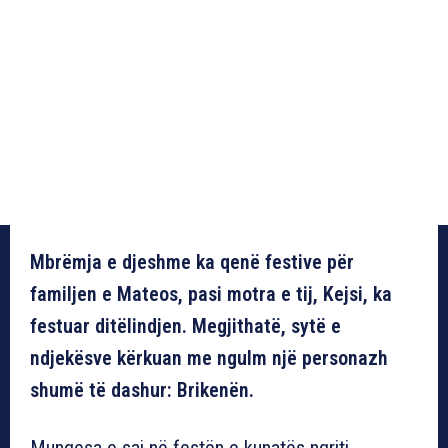
Mbrëmja e djeshme ka qenë festive për
familjen e Mateos, pasi motra e tij, Kejsi, ka
festuar ditëlindjen. Megjithatë, sytë e
ndjekësve kërkuan me ngulm një personazh
shumë të dashur: Brikenën.
Mungesa e saj në festën e kunatës ngriti