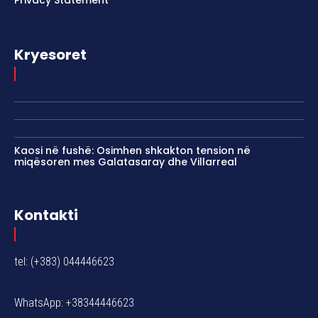
Privacy Statement
Kryesoret
Kaosi në fushë: Osimhen shkakton tension në
miqësoren mes Galatasaray dhe Villarreal
Kontakti
tel: (+383) 044446623
WhatsApp: +38344446623