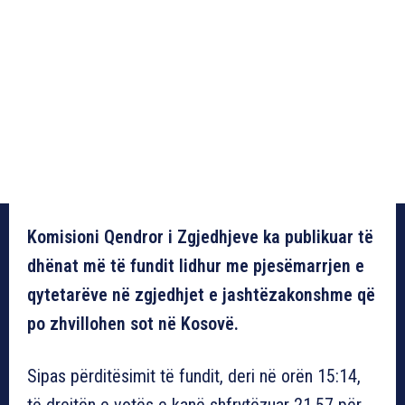
Komisioni Qendror i Zgjedhjeve ka publikuar të
dhënat më të fundit lidhur me pjesëmarrjen e
qytetarëve në zgjedhjet e jashtëzakonshme që
po zhvillohen sot në Kosovë.
Sipas përditësimit të fundit, deri në orën 15:14,
të drejtën e votës e kanë shfrytëzuar 21.57 për