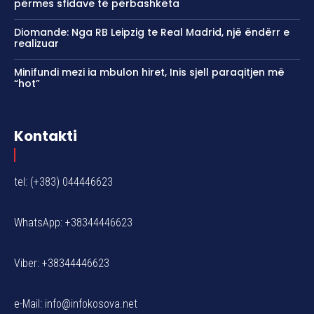
përmes sfidave të përbashkëta
Diomande: Nga RB Leipzig te Real Madrid, një ëndërr e
realizuar
Minifundi mezi ia mbulon hiret, Inis sjell paraqitjen më
“hot”
Kontakti
tel: (+383) 044446623
WhatsApp: +38344446623
Viber: +38344446623
e-Mail:
info@infokosova.net