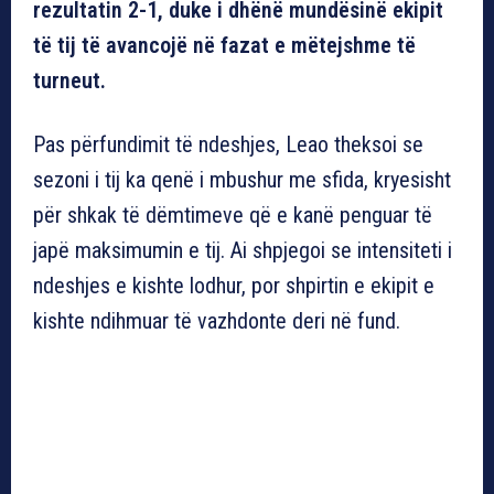
rezultatin 2-1, duke i dhënë mundësinë ekipit
të tij të avancojë në fazat e mëtejshme të
turneut.
Pas përfundimit të ndeshjes, Leao theksoi se
sezoni i tij ka qenë i mbushur me sfida, kryesisht
për shkak të dëmtimeve që e kanë penguar të
japë maksimumin e tij. Ai shpjegoi se intensiteti i
ndeshjes e kishte lodhur, por shpirtin e ekipit e
kishte ndihmuar të vazhdonte deri në fund.