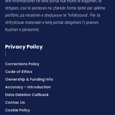
dhe informacionet në këtë portal nuk mund të kopjohen, të
shtypen, ose të përdoren në çfarëdo forme tjetër për qëllime
përfitimi, pa miratimin e drejtuesve të “InfoKosova”. Për ta
shfrytëzuar materialin e këtij portali obligoheni t’i pranoni
Kushtet e përdorimit.
Privacy Policy
Corrections Policy
Code of Ethics
Ownership & Funding Info
Accuracy – Introduction
Data Deletion Callback
Contac Us
Cookie Policy