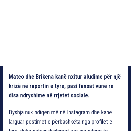
Mateo dhe Brikena kanë nxitur aludime për një
krizë në raportin e tyre, pasi fansat vunë re
disa ndryshime në rrjetet sociale.
Dyshja nuk ndiqen më në Instagram dhe kanë
larguar postimet e përbashkëta nga profilet e
tyre, duke shtuar dyshimet për një ndarje të