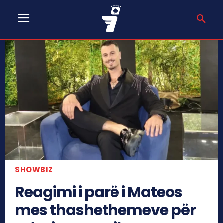
SHOWBIZ
Reagimi i parë i Mateos
mes thashethemeve për