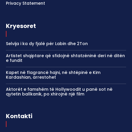
Privacy Statement
Kryesoret
Selvija i ka dy fjalë për Labin dhe 2Ton
Artistet shqiptare që sfidojnë shtatzëninë deri në ditën
e fundit
Kapet në flagrancë hajni, në shtëpinë e Kim
Kardashian, arrestohet
Aktorët e famshëm të Hollywoodit u panë sot në
qytetin ballkanik, po xhirojnë një film
Kontakti