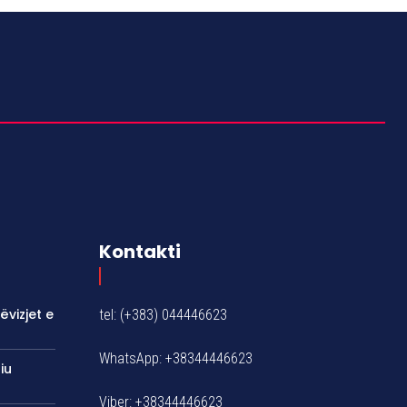
Kontakti
ëvizjet e
tel: (+383) 044446623
WhatsApp: +38344446623
iu
Viber: +38344446623