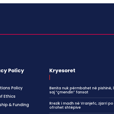
acy Policy
Kryesoret
tions Policy
Benita nuk përmbahet në pishinë, l
saj “çmendin” fansat
f Ethics
Rrezik i madh në Vranjefc, zjarri po 
ship & Funding
ofrohet shtëpive