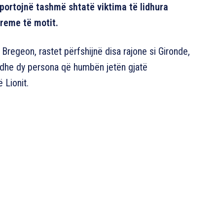
aportojnë tashmë shtatë viktima të lidhura
treme të motit.
egeon, rastet përfshijnë disa rajone si Gironde,
 dhe dy persona që humbën jetën gjatë
 Lionit.