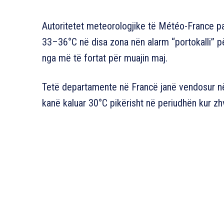
Autoritetet meteorologjike të Météo-France pa
33–36°C në disa zona nën alarm “portokalli” për
nga më të fortat për muajin maj.
Tetë departamente në Francë janë vendosur në 
kanë kaluar 30°C pikërisht në periudhën kur zhv