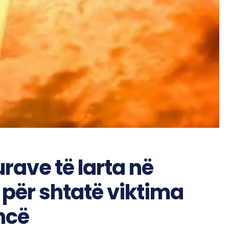
rave të larta në
 për shtatë viktima
ncë