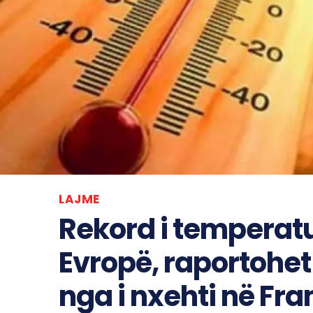
LAJME
Rekord i temperatu
Evropë, raportohet
nga i nxehti në Fra