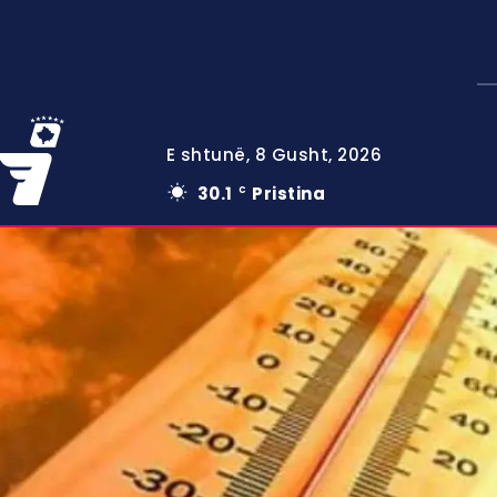
E shtunë, 8 Gusht, 2026
30.1
Pristina
C