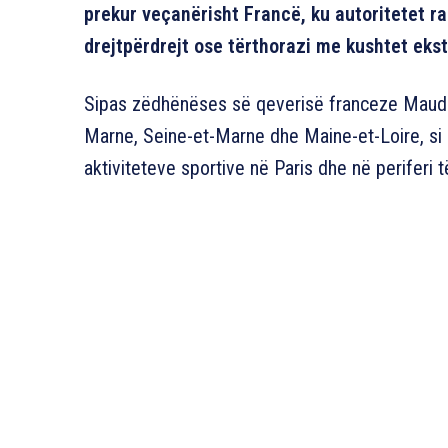
prekur veçanërisht Francë, ku autoritetet r
drejtpërdrejt ose tërthorazi me kushtet eks
Sipas zëdhënëses së qeverisë franceze Maud Br
Marne, Seine-et-Marne dhe Maine-et-Loire, si
aktiviteteve sportive në Paris dhe në periferi të