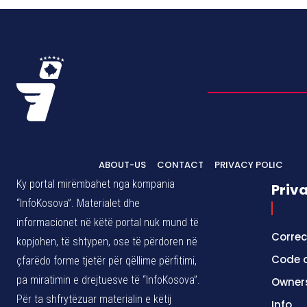
ABOUT-US
CONTACT
PRIVACY POLIC
Ky portal mirëmbahet nga kompania
Priv
“InfoKosova”. Materialet dhe
informacionet në këtë portal nuk mund të
Correc
kopjohen, të shtypen, ose të përdoren në
Code o
çfarëdo forme tjetër për qëllime përfitimi,
pa miratimin e drejtuesve të “InfoKosova”.
Owner
Për ta shfrytëzuar materialin e këtij
Info