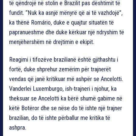
të qëndrojë në stolin e Brazilit pas dështimit të
fundit. “Nuk ka asnjë mënyrë që ai të vazhdojë”,
ka thënë Romário, duke e quajtur situatën të
papranueshme dhe duke kërkuar një ndryshim të
menjëhershëm në drejtimin e ekipit.
Reagimi i tifozëve brazilianë është gjithashtu i
fortë, duke shprehur zemërim për trajnerët
vendas që janë kritikuar më ashpër se Ancelotti.
Vanderlei Luxemburgo, ish-trajneri i njohur, ka
theksuar se Ancelotti ka bërë shumë gabime në
këtë Botëror dhe se nëse do të ishte një trajner
brazilian, do të ishte përballur me kritika të
ashpra.