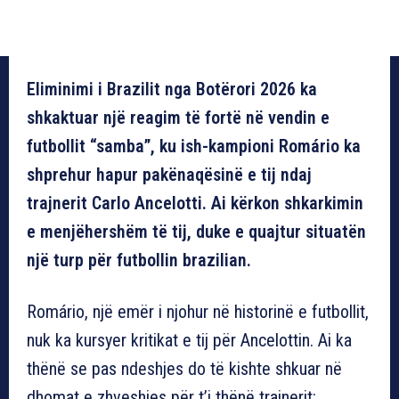
Eliminimi i Brazilit nga Botërori 2026 ka
shkaktuar një reagim të fortë në vendin e
futbollit “samba”, ku ish-kampioni Romário ka
shprehur hapur pakënaqësinë e tij ndaj
trajnerit Carlo Ancelotti. Ai kërkon shkarkimin
e menjëhershëm të tij, duke e quajtur situatën
një turp për futbollin brazilian.
Romário, një emër i njohur në historinë e futbollit,
nuk ka kursyer kritikat e tij për Ancelottin. Ai ka
thënë se pas ndeshjes do të kishte shkuar në
dhomat e zhveshjes për t’i thënë trajnerit: