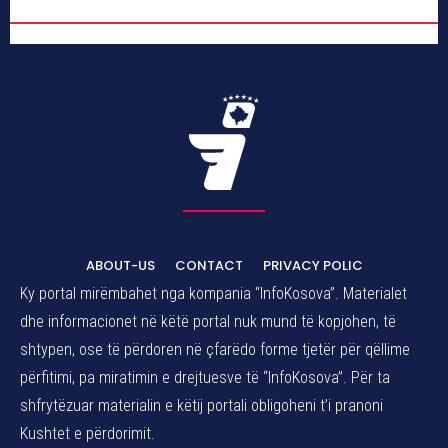
ABOUT-US
CONTACT
PRIVACY POLIC
Ky portal mirëmbahet nga kompania “InfoKosova”. Materialet
dhe informacionet në këtë portal nuk mund të kopjohen, të
shtypen, ose të përdoren në çfarëdo forme tjetër për qëllime
përfitimi, pa miratimin e drejtuesve të “InfoKosova”. Për ta
shfrytëzuar materialin e këtij portali obligoheni t’i pranoni
Kushtet e përdorimit.