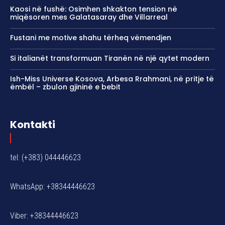
Kaosi në fushë: Osimhen shkakton tension në
miqësoren mes Galatasaray dhe Villarreal
Fustani me motive shahu tërheq vëmendjen
Si italianët transformuan Tiranën në një qytet modern
Ish-Miss Universe Kosova, Arbesa Rrahmani, në pritje të
ëmbël – zbulon gjininë e bebit
Kontakti
tel: (+383) 044446623
WhatsApp: +38344446623
Viber: +38344446623