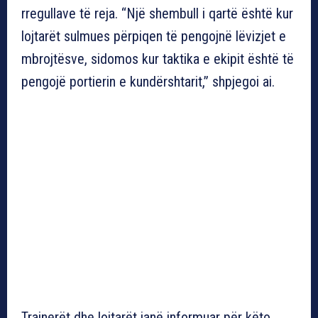
rregullave të reja. “Një shembull i qartë është kur
lojtarët sulmues përpiqen të pengojnë lëvizjet e
mbrojtësve, sidomos kur taktika e ekipit është të
pengojë portierin e kundërshtarit,” shpjegoi ai.
Trajnerët dhe lojtarët janë informuar për këto