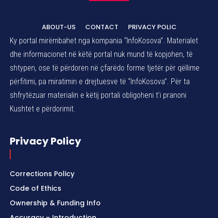
ABOUT-US
CONTACT
PRIVACY POLIC
Ky portal mirëmbahet nga kompania “InfoKosova”. Materialet
dhe informacionet në këtë portal nuk mund të kopjohen, të
shtypen, ose të përdoren në çfarëdo forme tjetër për qëllime
përfitimi, pa miratimin e drejtuesve të “InfoKosova”. Për ta
shfrytëzuar materialin e këtij portali obligoheni t’i pranoni
Kushtet e përdorimit.
Privacy Policy
Corrections Policy
Code of Ethics
Ownership & Funding Info
Accuracy – Introduction