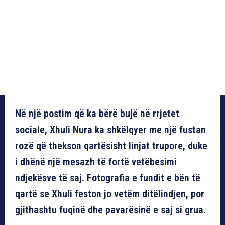
Në një postim që ka bërë bujë në rrjetet
sociale, Xhuli Nura ka shkëlqyer me një fustan
rozë që thekson qartësisht linjat trupore, duke
i dhënë një mesazh të fortë vetëbesimi
ndjekësve të saj. Fotografia e fundit e bën të
qartë se Xhuli feston jo vetëm ditëlindjen, por
gjithashtu fuqinë dhe pavarësinë e saj si grua.