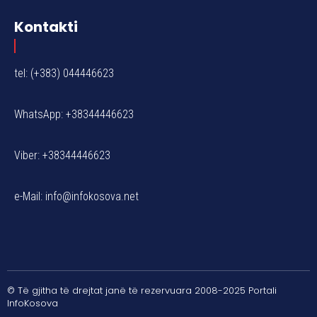
Kontakti
tel: (+383) 044446623
WhatsApp: +38344446623
Viber: +38344446623
e-Mail:
info@infokosova.net
© Të gjitha të drejtat janë të rezervuara 2008-2025 Portali
InfoKosova