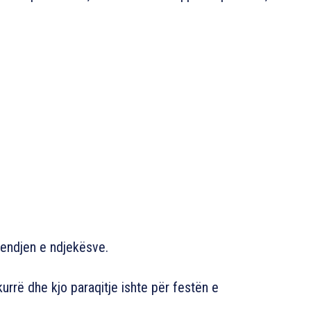
mendjen e ndjekësve.
rrë dhe kjo paraqitje ishte për festën e