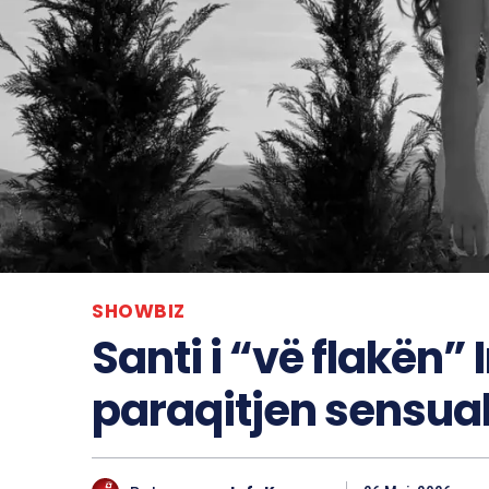
SHOWBIZ
Santi i “vë flakën
paraqitjen sensua