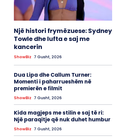
Një histori frymëzuese: Sydney
Towle dhe lufta e saj me
kancerin
ShowBiz
7 Gusht, 2026
Dua Lipa dhe Callum Turner:
Momenti i paharrueshëm në
premierën e filmit
ShowBiz
7 Gusht, 2026
Kida magjeps me stilin e saj të ri:
Një paraqitje që nuk duhet humbur
ShowBiz
7 Gusht, 2026