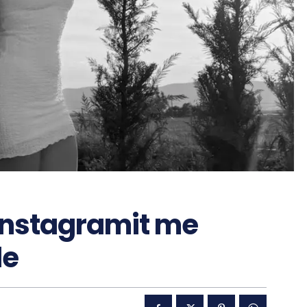
” Instagramit me
le