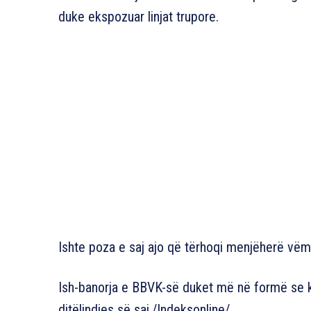
duke ekspozuar linjat trupore.
Ishte poza e saj ajo që tërhoqi menjëherë vë
Ish-banorja e BBVK-së duket më në formë se ku
ditëlindjes së saj./Indeksonline/