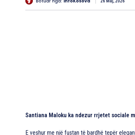
Botuar nga:
InfoKosova
26 Maj, 2026
Santiana Maloku ka ndezur rrjetet sociale m
E veshur me një fustan të bardhë tepër elegan