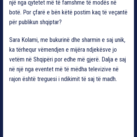
një nga qytetet më të famshme të modës në
botë. Por çfarë e bën këtë postim kaq të veçantë
për publikun shqiptar?
Sara Kolami, me bukurinë dhe sharmin e saj unik,
ka tërhequr vëmendjen e mijëra ndjekësve jo
vetëm në Shqipëri por edhe më gjerë. Dalja e saj
në një nga eventet më të mëdha televizive në
rajon është treguesi i ndikimit të saj të madh.