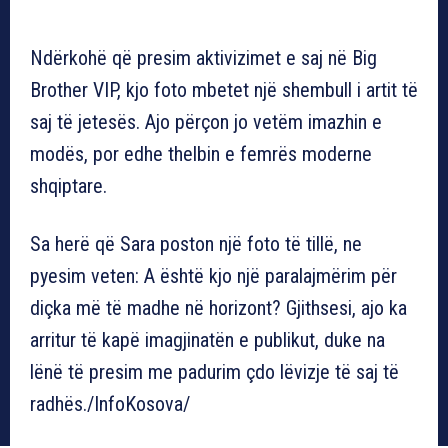
Ndërkohë që presim aktivizimet e saj në Big
Brother VIP, kjo foto mbetet një shembull i artit të
saj të jetesës. Ajo përçon jo vetëm imazhin e
modës, por edhe thelbin e femrës moderne
shqiptare.
Sa herë që Sara poston një foto të tillë, ne
pyesim veten: A është kjo një paralajmërim për
diçka më të madhe në horizont? Gjithsesi, ajo ka
arritur të kapë imagjinatën e publikut, duke na
lënë të presim me padurim çdo lëvizje të saj të
radhës./InfoKosova/