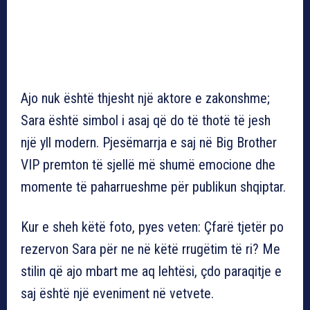
Ajo nuk është thjesht një aktore e zakonshme;
Sara është simbol i asaj që do të thotë të jesh
një yll modern. Pjesëmarrja e saj në Big Brother
VIP premton të sjellë më shumë emocione dhe
momente të paharrueshme për publikun shqiptar.
Kur e sheh këtë foto, pyes veten: Çfarë tjetër po
rezervon Sara për ne në këtë rrugëtim të ri? Me
stilin që ajo mbart me aq lehtësi, çdo paraqitje e
saj është një eveniment në vetvete.