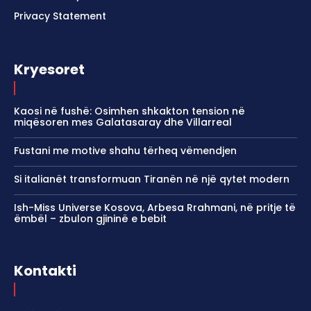
Privacy Statement
Kryesoret
Kaosi në fushë: Osimhen shkakton tension në
miqësoren mes Galatasaray dhe Villarreal
Fustani me motive shahu tërheq vëmendjen
Si italianët transformuan Tiranën në një qytet modern
Ish-Miss Universe Kosova, Arbesa Rrahmani, në pritje të
ëmbël – zbulon gjininë e bebit
Kontakti