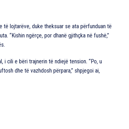
e të lojtarëve, duke theksuar se ata përfunduan të
uta. “Kishin ngërçe, por dhanë gjithçka në fushë,”
ës.
i cili e bëri trajnerin të ndiejë tension. “Po, u
luftosh dhe të vazhdosh përpara,” shpjegoi ai,