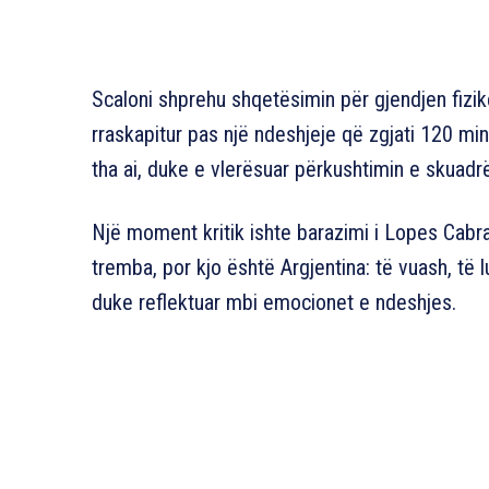
Scaloni shprehu shqetësimin për gjendjen fizik
rraskapitur pas një ndeshjeje që zgjati 120 min
tha ai, duke e vlerësuar përkushtimin e skuadr
Një moment kritik ishte barazimi i Lopes Cabral, 
tremba, por kjo është Argjentina: të vuash, të 
duke reflektuar mbi emocionet e ndeshjes.