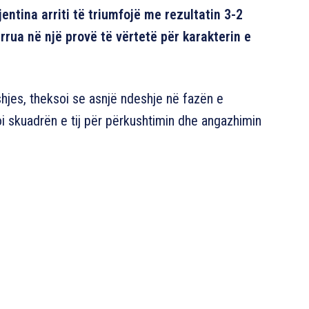
entina arriti të triumfojë me rezultatin 3-2
rrua në një provë të vërtetë për karakterin e
shjes, theksoi se asnjë ndeshje në fazën e
soi skuadrën e tij për përkushtimin dhe angazhimin