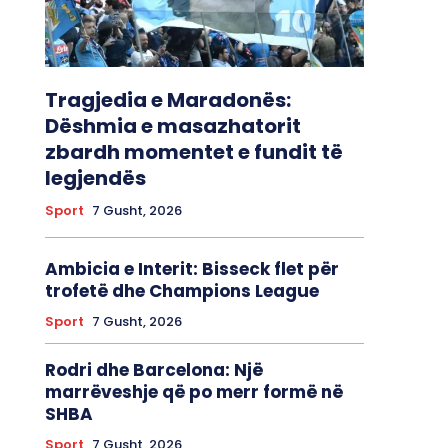
Tragjedia e Maradonës:
Dëshmia e masazhatorit
zbardh momentet e fundit të
legjendës
Sport
7 Gusht, 2026
Ambicia e Interit: Bisseck flet për
trofetë dhe Champions League
Sport
7 Gusht, 2026
Rodri dhe Barcelona: Një
marrëveshje që po merr formë në
SHBA
Sport
7 Gusht, 2026