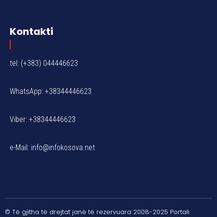
Kontakti
tel: (+383) 044446623
WhatsApp: +38344446623
Viber: +38344446623
e-Mail:
info@infokosova.net
© Të gjitha të drejtat janë të rezervuara 2008-2025 Portali