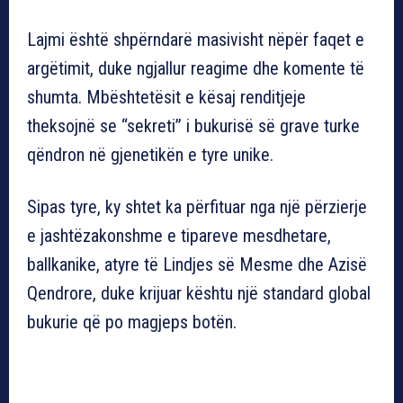
Lajmi është shpërndarë masivisht nëpër faqet e
argëtimit, duke ngjallur reagime dhe komente të
shumta. Mbështetësit e kësaj renditjeje
theksojnë se “sekreti” i bukurisë së grave turke
qëndron në gjenetikën e tyre unike.
Sipas tyre, ky shtet ka përfituar nga një përzierje
e jashtëzakonshme e tipareve mesdhetare,
ballkanike, atyre të Lindjes së Mesme dhe Azisë
Qendrore, duke krijuar kështu një standard global
bukurie që po magjeps botën.