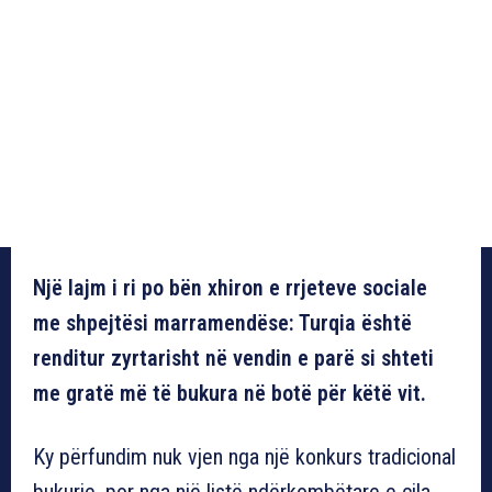
Një lajm i ri po bën xhiron e rrjeteve sociale
me shpejtësi marramendëse: Turqia është
renditur zyrtarisht në vendin e parë si shteti
me gratë më të bukura në botë për këtë vit.
Ky përfundim nuk vjen nga një konkurs tradicional
bukurie, por nga një listë ndërkombëtare e cila