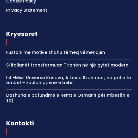
Cookie Policy
Privacy Statement
Kryesoret
Fustani me motive shahu tërheq vëmendjen
Si italianët transformuan Tiranën në një qytet modern
Ish-Miss Universe Kosova, Arbesa Rrahmani, në pritje të
ëmbël – zbulon gjininë e bebit
Dashuria e pafundme e Remzie Osmanit për mbesën e
saj
Kontakti