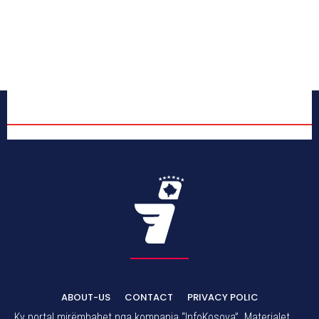
ABOUT-US
CONTACT
PRIVACY POLIC
Ky portal mirëmbahet nga kompania “InfoKosova”. Materialet