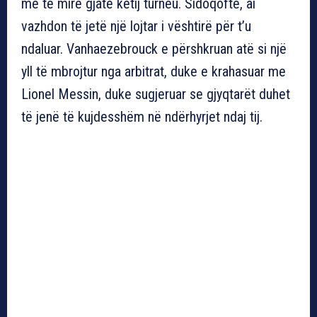
më të mirë gjatë këtij turneu. Sidoqoftë, ai
vazhdon të jetë një lojtar i vështirë për t’u
ndaluar. Vanhaezebrouck e përshkruan atë si një
yll të mbrojtur nga arbitrat, duke e krahasuar me
Lionel Messin, duke sugjeruar se gjyqtarët duhet
të jenë të kujdesshëm në ndërhyrjet ndaj tij.