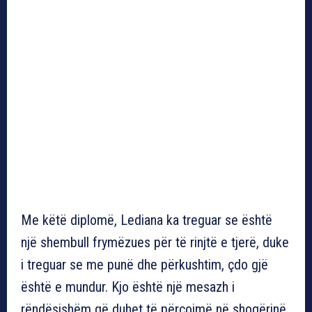
Me këtë diplomë, Lediana ka treguar se është
një shembull frymëzues për të rinjtë e tjerë, duke
i treguar se me punë dhe përkushtim, çdo gjë
është e mundur. Kjo është një mesazh i
rëndësishëm që duhet të përçojmë në shoqërinë