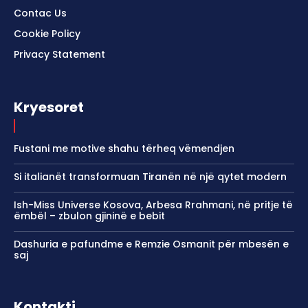
Contac Us
Cookie Policy
Privacy Statement
Kryesoret
Fustani me motive shahu tërheq vëmendjen
Si italianët transformuan Tiranën në një qytet modern
Ish-Miss Universe Kosova, Arbesa Rrahmani, në pritje të
ëmbël – zbulon gjininë e bebit
Dashuria e pafundme e Remzie Osmanit për mbesën e
saj
Kontakti