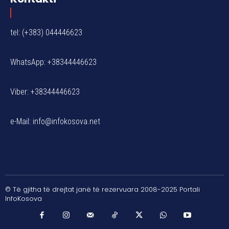
tel: (+383) 044446623
WhatsApp: +38344446623
Viber: +38344446623
e-Mail:
info@infokosova.net
© Të gjitha të drejtat janë të rezervuara 2008-2025 Portali
InfoKosova