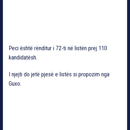
Peci është rënditur i 72-ti në listën prej 110
kandidatësh.
I njejti do jetë pjesë e listës si propozim nga
Guxo.