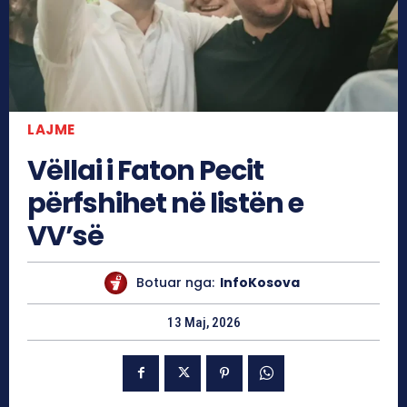
LAJME
Vëllai i Faton Pecit
përfshihet në listën e
VV’së
Botuar nga:
InfoKosova
13 Maj, 2026