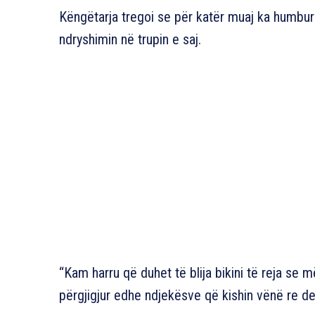
Këngëtarja tregoi se për katër muaj ka humbu
ndryshimin në trupin e saj.
“Kam harru që duhet të blija bikini të reja se 
përgjigjur edhe ndjekësve që kishin vënë re de