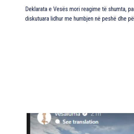
Deklarata e Vesës mori reagime të shumta, pa
diskutuara lidhur me humbjen në peshë dhe përd