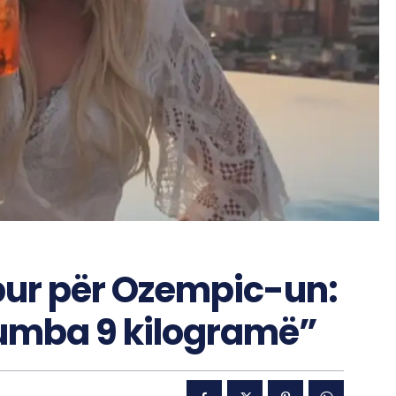
pur për Ozempic-un:
umba 9 kilogramë”