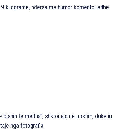
r 9 kilogramë, ndërsa me humor komentoi edhe
më bishin të mëdha”, shkroi ajo në postim, duke iu
taje nga fotografia.