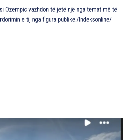
si Ozempic vazhdon të jetë një nga temat më të
orimin e tij nga figura publike./Indeksonline/