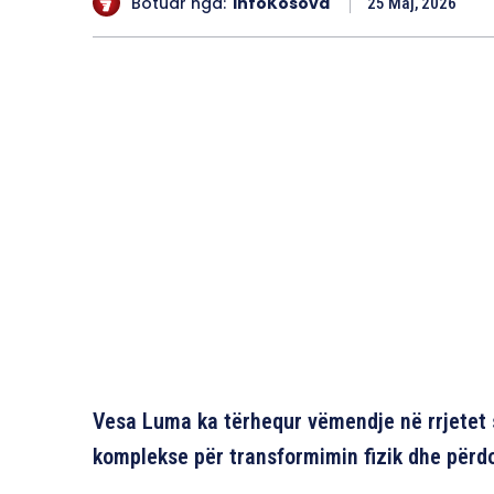
Botuar nga:
InfoKosova
25 Maj, 2026
Vesa Luma ka tërhequr vëmendje në rrjetet so
komplekse për transformimin fizik dhe përd