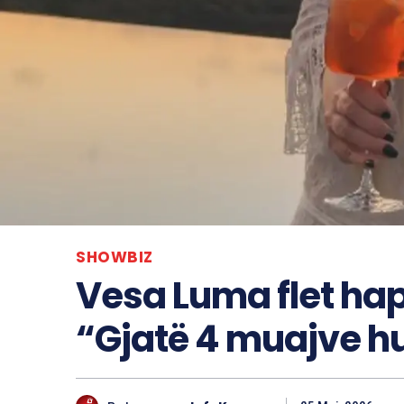
SHOWBIZ
Vesa Luma flet ha
“Gjatë 4 muajve h