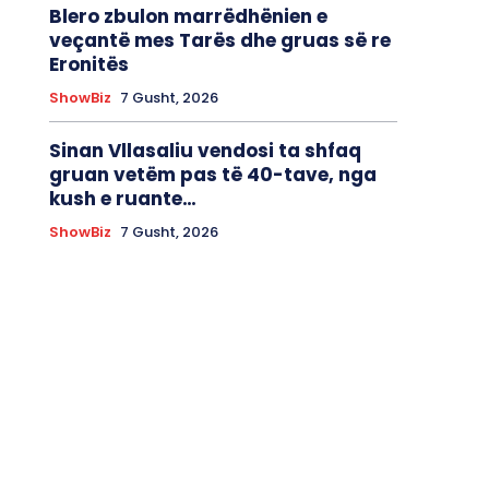
Blero zbulon marrëdhënien e
veçantë mes Tarës dhe gruas së re
Eronitës
ShowBiz
7 Gusht, 2026
Sinan Vllasaliu vendosi ta shfaq
gruan vetëm pas të 40-tave, nga
kush e ruante…
ShowBiz
7 Gusht, 2026