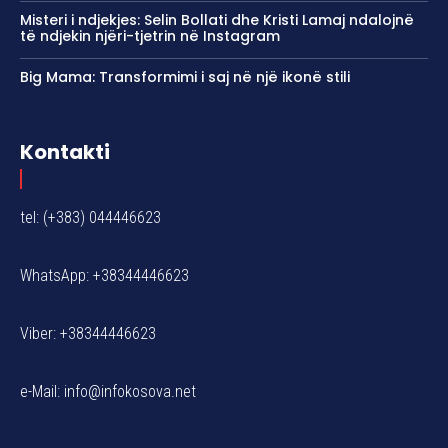
Misteri i ndjekjes: Selin Bollati dhe Kristi Lamaj ndalojnë
të ndjekin njëri-tjetrin në Instagram
Big Mama: Transformimi i saj në një ikonë stili
Kontakti
tel: (+383) 044446623
WhatsApp: +38344446623
Viber: +38344446623
e-Mail:
info@infokosova.net