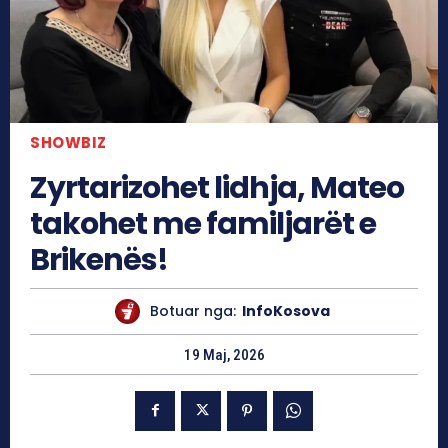
SHOWBIZ
Zyrtarizohet lidhja, Mateo
takohet me familjarët e
Brikenës!
Botuar nga:
InfoKosova
19 Maj, 2026