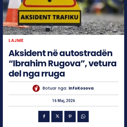
LAJME
Aksident në autostradën
“Ibrahim Rugova”, vetura
del nga rruga
Botuar nga:
InfoKosova
16 Maj, 2026