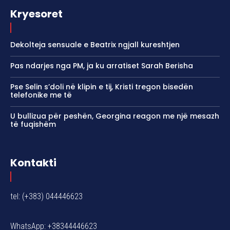
Kryesoret
Dekolteja sensuale e Beatrix ngjall kureshtjen
Pas ndarjes nga PM, ja ku arratiset Sarah Berisha
Pse Selin s’doli në klipin e tij, Kristi tregon bisedën
telefonike me të
U bullizua për peshën, Georgina reagon me një mesazh
të fuqishëm
Kontakti
tel: (+383) 044446623
WhatsApp: +38344446623