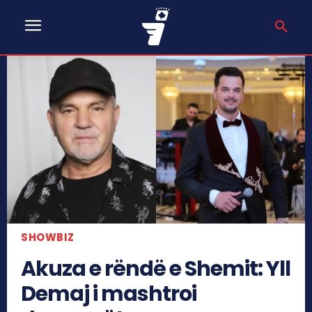
SHOWBIZ
Akuza e rëndë e Shemit: Yll
Demaj i mashtroi