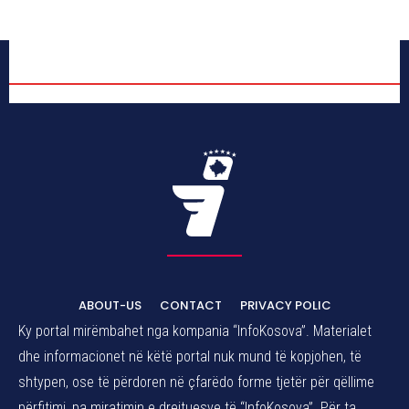
ABOUT-US
CONTACT
PRIVACY POLIC
Ky portal mirëmbahet nga kompania “InfoKosova”. Materialet
dhe informacionet në këtë portal nuk mund të kopjohen, të
shtypen, ose të përdoren në çfarëdo forme tjetër për qëllime
përfitimi, pa miratimin e drejtuesve të “InfoKosova”. Për ta