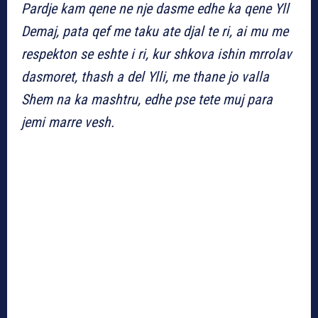
Pardje kam qene ne nje dasme edhe ka qene Yll
Demaj, pata qef me taku ate djal te ri, ai mu me
respekton se eshte i ri, kur shkova ishin mrrolav
dasmoret, thash a del Ylli, me thane jo valla
Shem na ka mashtru, edhe pse tete muj para
jemi marre vesh.