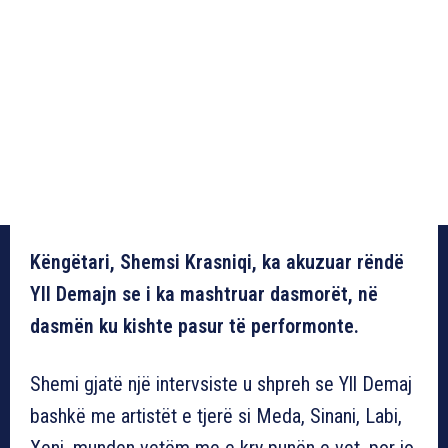
Këngëtari, Shemsi Krasniqi, ka akuzuar rëndë
Yll Demajn se i ka mashtruar dasmorët, në
dasmën ku kishte pasur të performonte.
Shemi gjatë një intervsiste u shpreh se Yll Demaj
bashkë me artistët e tjerë si Meda, Sinani, Labi,
Xeni, munden vetëm me e kry punën e vet, por jo